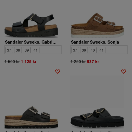
Sandaler Sweeks. Gabriela 1064737
Sandaler Sweeks. Sonja
37
38
39
41
37
39
40
41
1 500 kr
1 125 kr
1 250 kr
937 kr