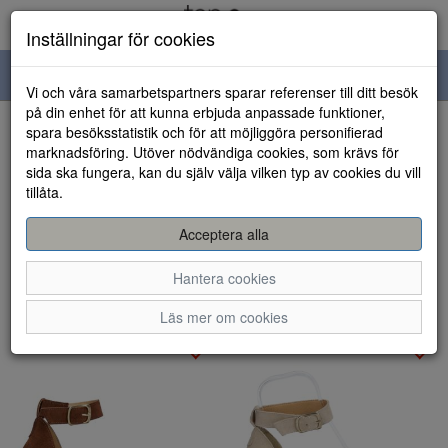
Inställningar för cookies
Toggle
Vi och våra samarbetspartners sparar referenser till ditt besök
navigation
på din enhet för att kunna erbjuda anpassade funktioner,
spara besöksstatistik och för att möjliggöra personifierad
Visa filter
marknadsföring. Utöver nödvändiga cookies, som krävs för
Varumärke: Sweeks
sida ska fungera, kan du själv välja vilken typ av cookies du vill
Rensa
tillåta.
10 artiklar hittade
Acceptera alla
Sortera efter:
Hantera cookies
Läs mer om cookies