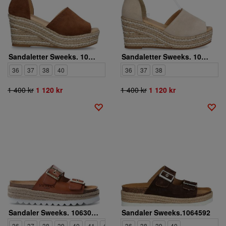
Sandaletter Sweeks. 1053863
Sandaletter Sweeks. 1053760
36
37
38
40
36
37
38
1 400 kr
1 120 kr
1 400 kr
1 120 kr
Sandaler Sweeks. 1063029
Sandaler Sweeks.1064592
36
37
38
39
40
41
42
36
38
39
40