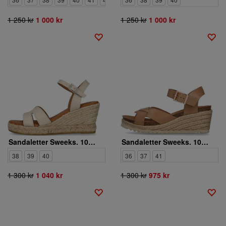
1 250 kr
1 000 kr
1 250 kr
1 000 kr
Sandaletter Sweeks. 1053951
Sandaletter Sweeks. 1053891
38
39
40
36
37
41
1 300 kr
1 040 kr
1 300 kr
975 kr