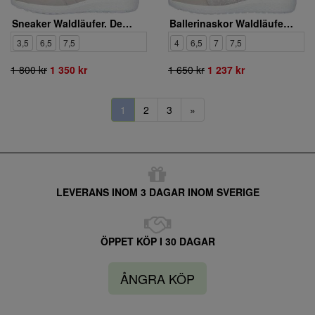
Sneaker Waldläufer. Denver Nalastretch Bufa
Ballerinaskor Waldläufer. Denver Nalastretch Bufa
3,5
6,5
7,5
4
6,5
7
7,5
1 800 kr
1 350 kr
1 650 kr
1 237 kr
1
2
3
»
LEVERANS INOM 3 DAGAR INOM SVERIGE
ÖPPET KÖP I 30 DAGAR
ÅNGRA KÖP