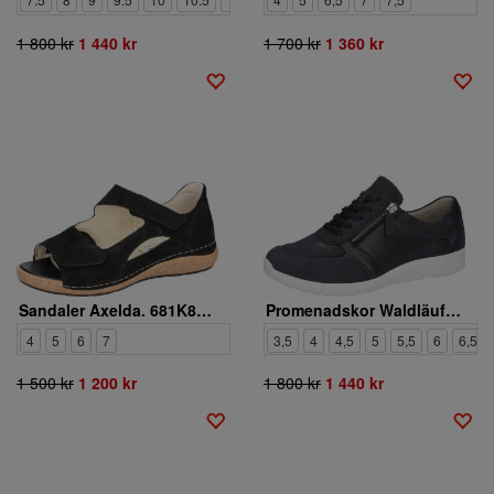
1 800 kr
1 440 kr
1 700 kr
1 360 kr
Sandaler Axelda. 681K80-201-001
Promenadskor Waldläufer. 815M01-408-217
4
5
6
7
3,5
4
4,5
5
5,5
6
6,5
1 500 kr
1 200 kr
1 800 kr
1 440 kr