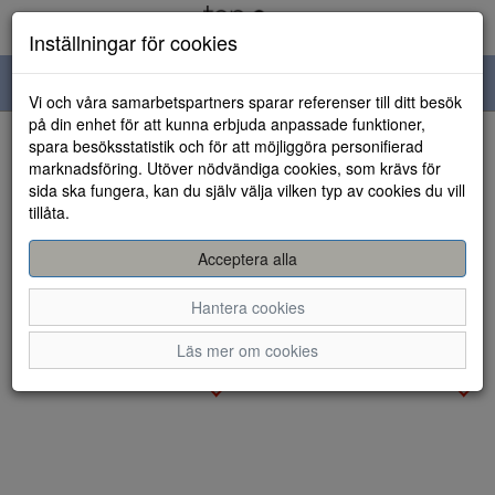
Inställningar för cookies
Toggle
Vi och våra samarbetspartners sparar referenser till ditt besök
navigation
på din enhet för att kunna erbjuda anpassade funktioner,
spara besöksstatistik och för att möjliggöra personifierad
Visa filter
marknadsföring. Utöver nödvändiga cookies, som krävs för
Varumärke: Waldläufer
sida ska fungera, kan du själv välja vilken typ av cookies du vill
Rensa
tillåta.
34 artiklar hittade
Acceptera alla
Sortera efter:
Hantera cookies
Läs mer om cookies