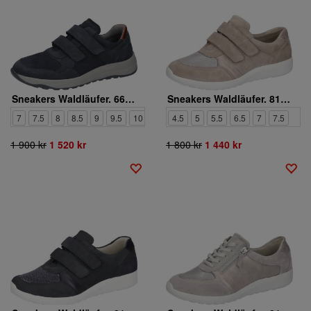
Sneakers Waldläufer. 662301-302-416
Sneakers Waldläufer. 815M30-302-201
7
7.5
8
8.5
9
9.5
10
10.5
4.5
11
5
5.5
6.5
7
7.5
1 900 kr
1 520 kr
1 800 kr
1 440 kr