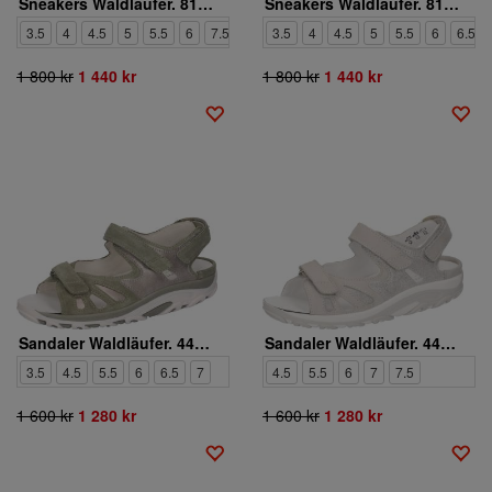
Sneakers Waldläufer. 815M30-301-217
Sneakers Waldläufer. 815M01-407-201
3.5
4
4.5
5
5.5
6
7.5
8
3.5
4
4.5
5
5.5
6
6.5
1 800 kr
1 440 kr
1 800 kr
1 440 kr
Sandaler Waldläufer. 448001-235-293
Sandaler Waldläufer. 448001-229-070
3.5
4.5
5.5
6
6.5
7
4.5
5.5
6
7
7.5
1 600 kr
1 280 kr
1 600 kr
1 280 kr