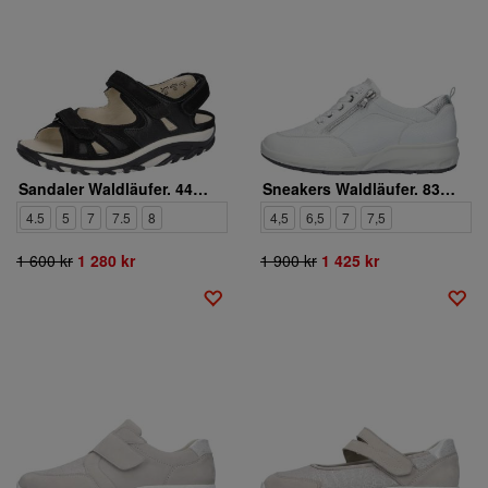
Sandaler Waldläufer. 448001-692-001
Sneakers Waldläufer. 831001-299-663
4.5
5
7
7.5
8
4,5
6,5
7
7,5
1 600 kr
1 280 kr
1 900 kr
1 425 kr