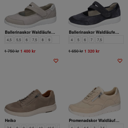
Ballerinaskor Waldläufer. 634K31-310-349
Ballerinaskor Waldläufer. 634K31-311-194
4,5
5,5
6
7,5
8
9
4
5
6
7
7,5
1 750 kr
1 400 kr
1 650 kr
1 320 kr
Heiko
Promenadskor Waldläufer. 626K02-324-095
7.5
8
9
9.5
10
10.5
11
12
4
5
6,5
7
7,5