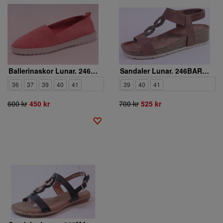
Ballerinaskor Lunar. 246BLISS10 127
Sandaler Lunar. 246BARWELL 38
36
37
39
40
41
39
40
41
600 kr
450 kr
700 kr
525 kr