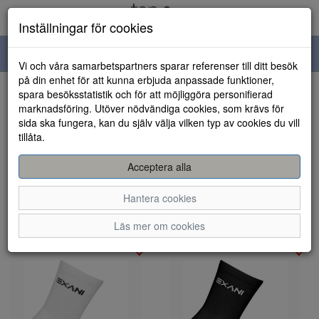
Inställningar för cookies
Toggle
Vi och våra samarbetspartners sparar referenser till ditt besök
navigation
på din enhet för att kunna erbjuda anpassade funktioner,
spara besöksstatistik och för att möjliggöra personifierad
Visa filter
marknadsföring. Utöver nödvändiga cookies, som krävs för
Varumärke: Exani
sida ska fungera, kan du själv välja vilken typ av cookies du vill
Rensa
tillåta.
4 artiklar hittade
Acceptera alla
Sortera efter:
Hantera cookies
Läs mer om cookies