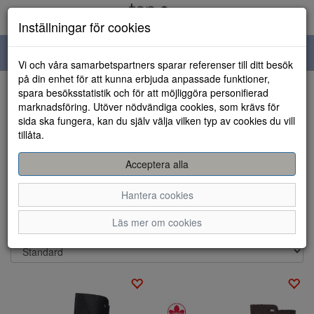
Inställningar för cookies
Toggle
Vi och våra samarbetspartners sparar referenser till ditt besök
navigation
på din enhet för att kunna erbjuda anpassade funktioner,
spara besöksstatistik och för att möjliggöra personifierad
Visa filter
marknadsföring. Utöver nödvändiga cookies, som krävs för
sida ska fungera, kan du själv välja vilken typ av cookies du vill
Stövlar
tillåta.
Köp dina stövlar hos oss på Topshoes.se. Våra handlare har valt
Acceptera alla
ut de skönaste stövlar som går at hitta. Bra kvalité och sköna
läster
...
Hantera cookies
Visa mer
Läs mer om cookies
Sortera efter: