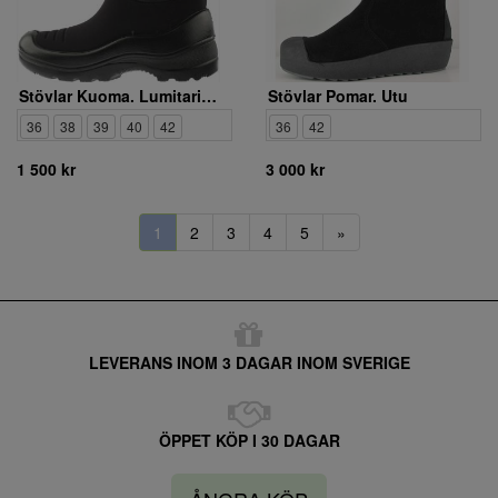
Stövlar Kuoma. Lumitarina Felt 123103 03
Stövlar Pomar. Utu
36
38
39
40
42
36
42
1 500 kr
3 000 kr
1
2
3
4
5
»
LEVERANS INOM 3 DAGAR INOM SVERIGE
ÖPPET KÖP I 30 DAGAR