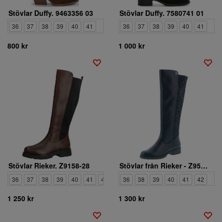
Stövlar Duffy. 9463356 03
Stövlar Duffy. 7580741 01
36
37
38
39
40
41
36
37
38
39
40
41
800 kr
1 000 kr
Stövlar Rieker. Z9158-28
Stövlar från Rieker - Z9591-00
36
37
38
39
40
41
42
36
38
39
40
41
42
1 250 kr
1 300 kr