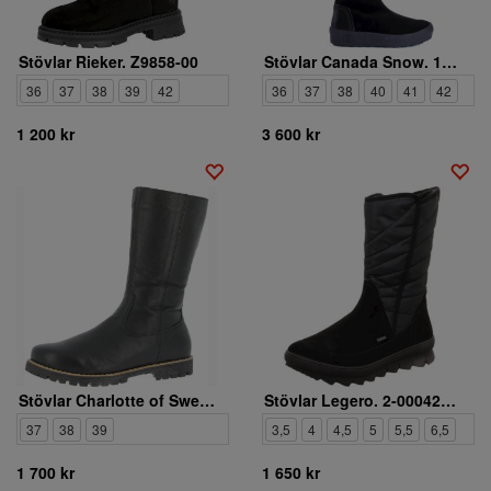
Stövlar Rieker. Z9858-00
Stövlar Canada Snow. 1013571
36
37
38
39
42
36
37
38
40
41
42
1 200 kr
3 600 kr
Stövlar Charlotte of Sweden. 0346019 002
Stövlar Legero. 2-000420-0000
37
38
39
3,5
4
4,5
5
5,5
6,5
1 700 kr
1 650 kr