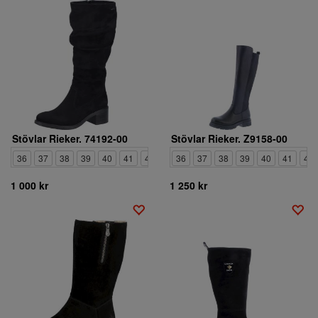
Stövlar Rieker. 74192-00
Stövlar Rieker. Z9158-00
36
37
38
39
40
41
42
36
37
38
39
40
41
42
1 000 kr
1 250 kr