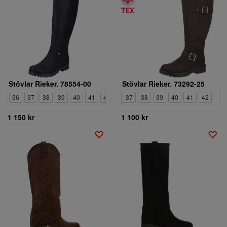
Stövlar Rieker. 78554-00
Stövlar Rieker. 73292-25
36
37
38
39
40
41
42
37
38
39
40
41
42
1 150 kr
1 100 kr