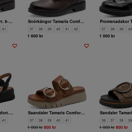
Boots Tamaris Comfort. 8-85307-43-304
Snörkängor Tamaris Comfort. 8-85107-43-304
41
37
38
39
40
41
42
37
38
39
4
1 600 kr
1 000 kr
Sandaler Tamaris Comfort. 8-88736-46-007
Saandaler Tamaris Comfort. 8-87217-46-305
41
37
38
39
40
41
36
37
38
3
1 000 kr
800 kr
1 000 kr
800 kr