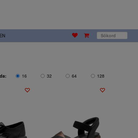
EN
ida:
16
32
64
128