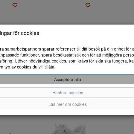
ningar för cookies
ra samarbetspartners sparar referenser till ditt besök på din enhet för 
npassade funktioner, spara besöksstatistik och för att möjliggöra perso
föring. Utöver nödvändiga cookies, som krävs för sida ska fungera, ka
en typ av cookies du vill tillåta.
Sandaler Tamaris Comfort. 8-88209-46-001
Sandaletter Tamaris Comfort. 8-88323-46-414
Acceptera alla
36
37
38
39
41
36
39
40
4
1 000 kr
800 kr
1 200 kr
960 kr
Hantera cookies
Läs mer om cookies