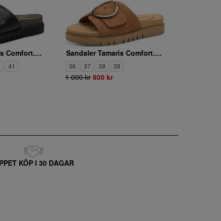
Sandaler Tamaris Comfort. 8-87106-42/022
Sandaler Tamaris Comfort. 8-87106-42/306
0
41
36
37
38
39
1 000 kr
800 kr
PPET KÖP I 30 DAGAR