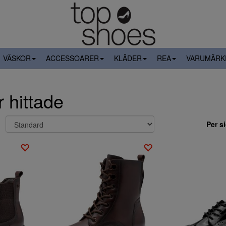
VÄSKOR
ACCESSOARER
KLÄDER
REA
VARUMÄRK
r hittade
Per s