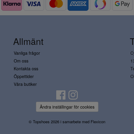
Allmänt
Vanliga frågor
C
Om oss
1
Kontakta oss
T
Öppettider
O
Våra butiker
Ändra inställingar för cookies
© Topshoes 2026 i samarbete med
Flexicon