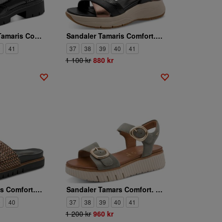
Promenadskor Tamaris Comfort. 8-83711-47-018
Sandaler Tamaris Comfort. 8-88740-46-098
0
41
37
38
39
40
41
1 100 kr
880 kr
Sandaler Tamaris Comfort. 8-87108-46-001
Sandaler Tamars Comfort. 8-88721-44-712
9
40
37
38
39
40
41
1 200 kr
960 kr