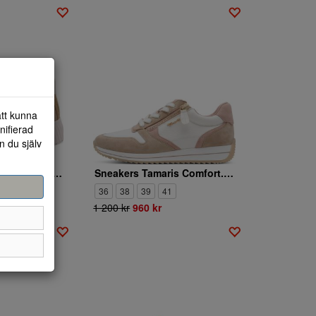
att kunna
nifierad
n du själv
Sneakers Tamaris Comfort. 8-83720-45-311
Sneakers Tamaris Comfort. 8-83734-46-434
1
36
38
39
41
1 200 kr
960 kr