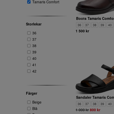
Tamaris Comfort
Storlekar
36
37
38
39
40
1 500 kr
36
37
38
39
40
41
42
Färger
Beige
36
37
38
39
40
Blå
1 000 kr
800 kr