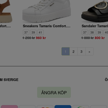
Sandaler Tamaris Comfort. 8-88720-44/440
Sneakers Tamaris Comfort. 8-83720-45/100
37
39
41
37
38
39
4
1 200 kr
960 kr
1 000 kr
800 kr
1
2
3
»
M SVERIGE
Ö
ÅNGRA KÖP