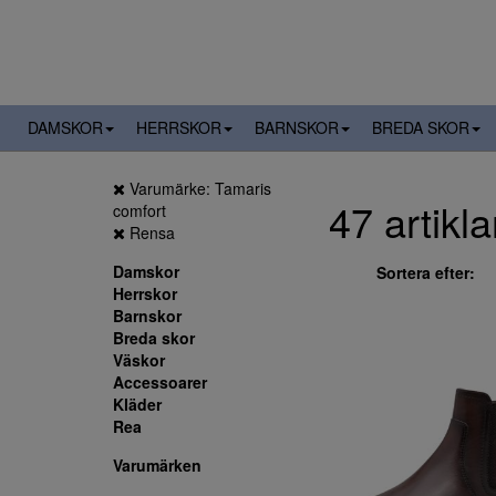
DAMSKOR
HERRSKOR
BARNSKOR
BREDA SKOR
Varumärke: Tamaris
47 artikla
comfort
Rensa
Damskor
Sortera efter:
Herrskor
Barnskor
Breda skor
Väskor
Accessoarer
Kläder
Rea
Varumärken