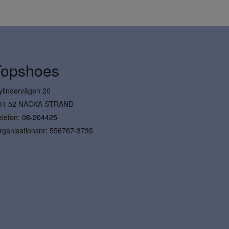
Topshoes
ylindervägen 20
31 52 NACKA STRAND
elefon:
08-204425
rganisationsnr: 556767-3735