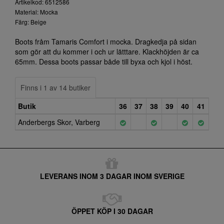
Artikelkod: 6512586
Material: Mocka
Färg: Beige
Boots fråm Tamaris Comfort i mocka. Dragkedja på sidan
som gör att du kommer i och ur lätttare. Klackhöjden är ca
65mm. Dessa boots passar både till byxa och kjol i höst.
Finns i 1 av 14 butiker
Butik
36
37
38
39
40
41
Anderbergs Skor, Varberg
LEVERANS INOM 3 DAGAR INOM SVERIGE
ÖPPET KÖP I 30 DAGAR