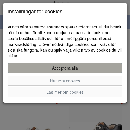
Inställningar för cookies
Toggle
Vi och våra samarbetspartners sparar referenser till ditt besök
navigation
på din enhet för att kunna erbjuda anpassade funktioner,
spara besöksstatistik och för att möjliggöra personifierad
Visa filter
marknadsföring. Utöver nödvändiga cookies, som krävs för
sida ska fungera, kan du själv välja vilken typ av cookies du vill
Barnskor - Promenadskor
tillåta.
(2 artiklar)
Acceptera alla
Sortera efter:
Hantera cookies
Läs mer om cookies