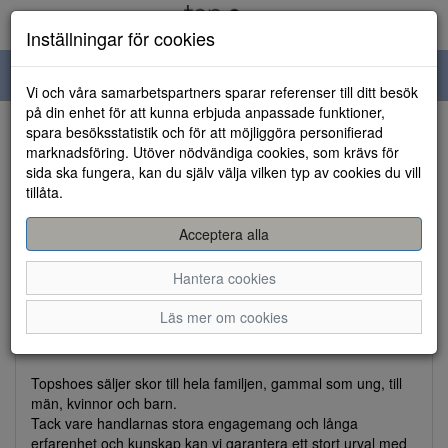
Inställningar för cookies
Toggle
Vi och våra samarbetspartners sparar referenser till ditt besök
navigation
på din enhet för att kunna erbjuda anpassade funktioner,
Om oss
spara besöksstatistik och för att möjliggöra personifierad
marknadsföring. Utöver nödvändiga cookies, som krävs för
sida ska fungera, kan du själv välja vilken typ av cookies du vill
Om oss
tillåta.
Acceptera alla
Topshoes består av ett antal riktiga handlare med riktiga
skobutiker som är utspridda över vårt avlånga land. Vi är
Hantera cookies
experter på skor och har tillsammans många 100 år av
erfarenhet att hitta de bästa, skönaste och snyggaste skorna
Läs mer om cookies
på marknaden. Du kan därför vara trygg i att du får riktiga
bra skor på fötterna när du handlar på Topshoes.se.
Topshoes säljer skor till hela familjen, gammal som ung, till
män, kvinnor och barn.
Tack vare handlarnas stora engagemang och långa
erfarenhet och kunskap kan vi garantera ett stort urval med