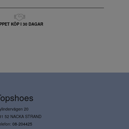
PPET KÖP I 30 DAGAR
Topshoes
ylindervägen 20
31 52 NACKA STRAND
elefon:
08-204425