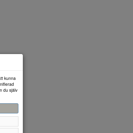
att kunna
nifierad
n du själv