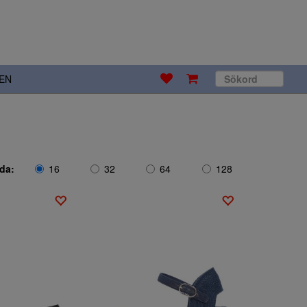
EN
ida:
16
32
64
128