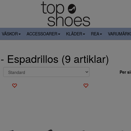
VÄSKOR
ACCESSOARER
KLÄDER
REA
VARUMÄRK
 Espadrillos (9 artiklar)
Per s