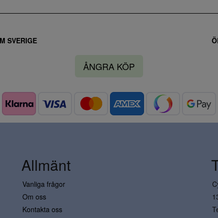
M SVERIGE
Ö
ÅNGRA KÖP
Allmänt
Vanliga frågor
C
Om oss
1
Kontakta oss
T