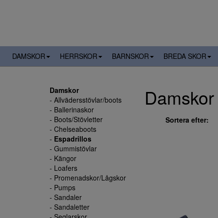
DAMSKOR
HERRSKOR
BARNSKOR
BREDA SKOR
Damskor -
Damskor
- Allvädersstövlar/boots
- Ballerinaskor
- Boots/Stövletter
Sortera efter:
- Chelseaboots
-
Espadrillos
- Gummistövlar
- Kängor
- Loafers
- Promenadskor/Lågskor
- Pumps
- Sandaler
- Sandaletter
- Seglarskor