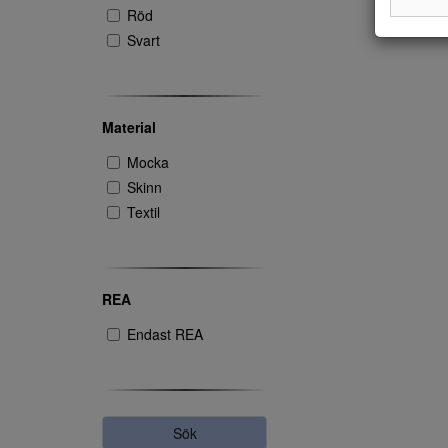
Röd
Svart
Material
Mocka
Skinn
Textil
REA
Endast REA
Sök