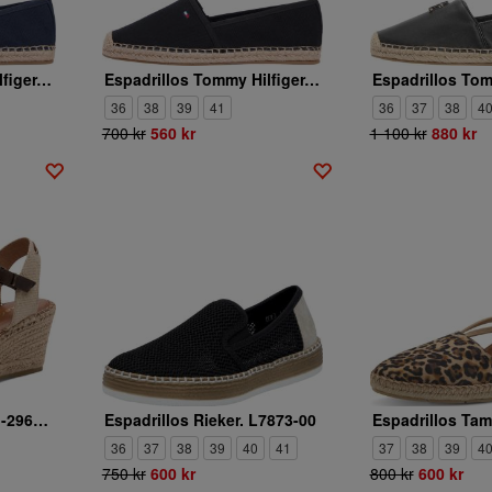
Espadrillos Tommy Hilfiger. FLAG CANVAS ESPADRILLE
Espadrillos Tommy Hilfiger. FLAG CANVAS ESPADRILLE
36
38
39
41
36
37
38
4
700 kr
560 kr
1 100 kr
880 kr
Espadrillos Tamaris. 1-29610-42-304
Espadrillos Rieker. L7873-00
36
37
38
39
40
41
37
38
39
4
750 kr
600 kr
800 kr
600 kr