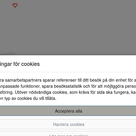
ningar för cookies
Espadrillos Tommy Hilfiger FLAG CANVAS ESPADRILLE
ra samarbetspartners sparar referenser till ditt besök på din enhet för 
42
npassade funktioner, spara besöksstatistik och för att möjliggöra perso
föring. Utöver nödvändiga cookies, som krävs för sida ska fungera, ka
en typ av cookies du vill tillåta.
Acceptera alla
Hantera cookies