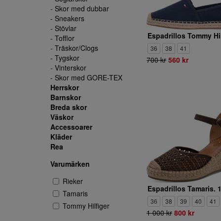
- Skor med dubbar
- Sneakers
- Stövlar
- Tofflor
- Träskor/Clogs
36
38
41
- Tygskor
700 kr
560 kr
- Vinterskor
- Skor med GORE-TEX
Herrskor
Barnskor
Breda skor
Väskor
Accessoarer
Kläder
Rea
Varumärken
Rieker
Tamaris
36
38
39
40
41
Tommy Hilfiger
1 000 kr
800 kr