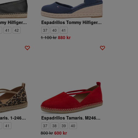
Espadrillos Tommy Hilfiger. TH LOGO LEATHER ESPADRILLE
Espadrillos Tommy Hilfiger. MID WEDGE ESPAD CLOSED TOE
0
41
42
37
40
41
1 100 kr
880 kr
Espadrillos Tamaris. 1-24620-44/360
Espadrillos Tamaris. M2462044
0
41
37
38
39
40
800 kr
600 kr