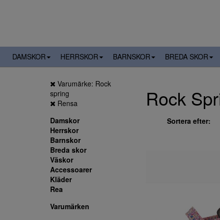
DAMSKOR
HERRSKOR
BARNSKOR
BREDA SKOR
Varumärke: Rock
Rock Spr
spring
Rensa
Damskor
Sortera efter:
Herrskor
Barnskor
Breda skor
Väskor
Accessoarer
Kläder
Rea
Varumärken