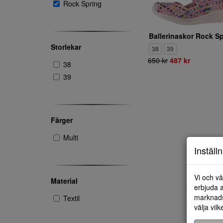
Rock Spring
Storlekar
38
39
650 kr
487 kr
38
39
Färger
Multi
Inställ
Vi och vå
Material
erbjuda a
marknads
Textil
välja vilk