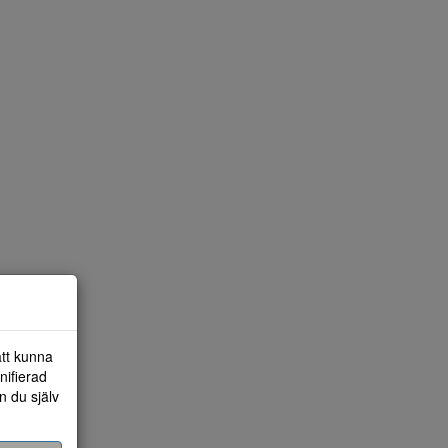
att kunna
nifierad
n du själv