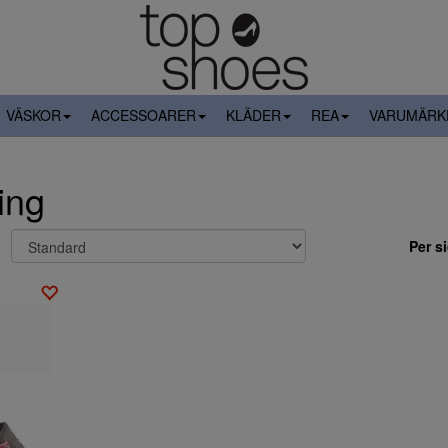
VÄSKOR
ACCESSOARER
KLÄDER
REA
VARUMÄRK
ing
Per s