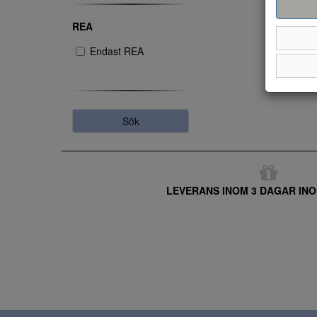
REA
Endast REA
Sök
LEVERANS INOM 3 DAGAR INO