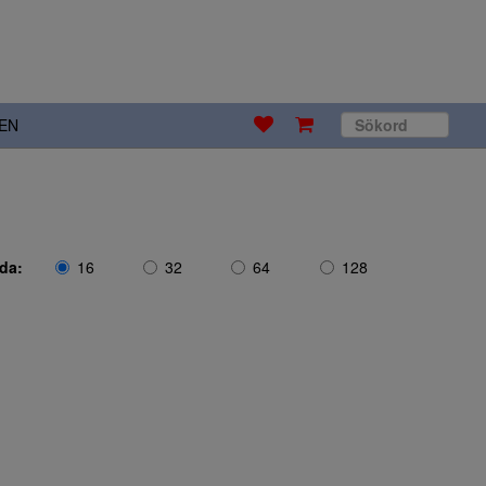
EN
ida:
16
32
64
128