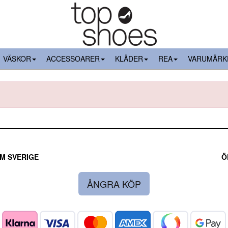
VÄSKOR
ACCESSOARER
KLÄDER
REA
VARUMÄRK
M SVERIGE
Ö
ÅNGRA KÖP