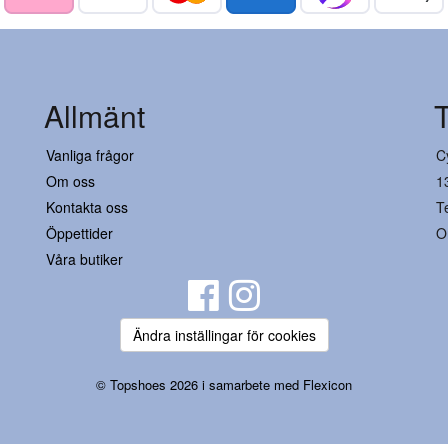
Allmänt
Vanliga frågor
C
Om oss
1
Kontakta oss
T
Öppettider
O
Våra butiker
Ändra inställingar för cookies
© Topshoes 2026 i samarbete med
Flexicon