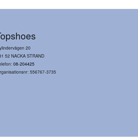
Topshoes
ylindervägen 20
31 52 NACKA STRAND
elefon:
08-204425
rganisationsnr: 556767-3735