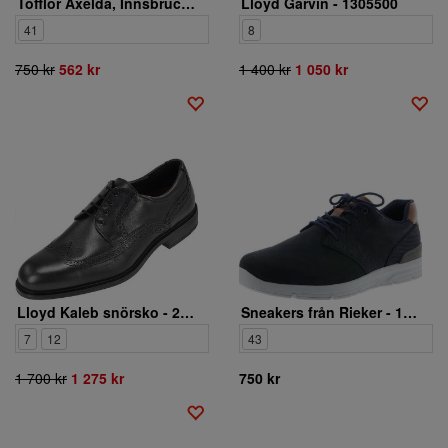
Tofflor Axelda, Innsbruck 3393
Lloyd Garvin - 1305500
41
8
750 kr
562 kr
1 400 kr
1 050 kr
Lloyd Kaleb snörsko - 2585100
Sneakers från Rieker - 16408-14
7
12
43
1 700 kr
1 275 kr
750 kr