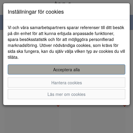
Inställningar för cookies
Toggle
Vi och våra samarbetspartners sparar referenser till ditt besök
navigation
på din enhet för att kunna erbjuda anpassade funktioner,
spara besöksstatistik och för att möjliggöra personifierad
Visa filter
marknadsföring. Utöver nödvändiga cookies, som krävs för
sida ska fungera, kan du själv välja vilken typ av cookies du vill
Outletavdelning - Outlet
tillåta.
herr (13 artiklar)
Acceptera alla
Sortera efter:
Hantera cookies
Läs mer om cookies