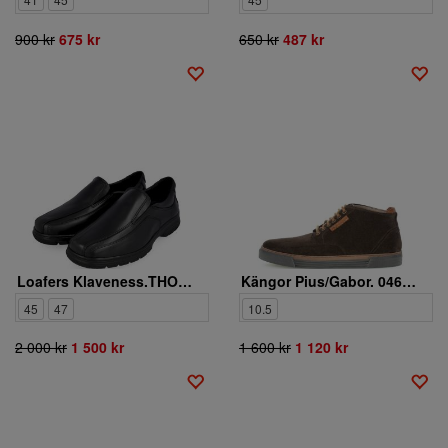
900 kr
675 kr
650 kr
487 kr
Loafers Klaveness.THORE SHOE CF 01327-202
Kängor Pius/Gabor. 0460.11.14
45
47
10.5
2 000 kr
1 500 kr
1 600 kr
1 120 kr