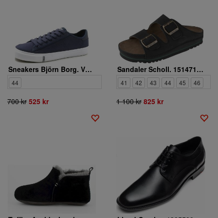
Sneakers Björn Borg. V200 2212432501-7300
Sandaler Scholl. 15147120.06 Airbase
44
41
42
43
44
45
46
700 kr
525 kr
1 100 kr
825 kr