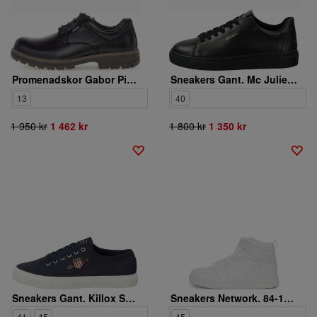
Promenadskor Gabor Pius. 0364.53.01
Sneakers Gant. Mc Julien Sneaker
13
40
1 950 kr
1 462 kr
1 800 kr
1 350 kr
Sneakers Gant. Killox Sneaker
Sneakers Network. 84-12112-02
41
45
45