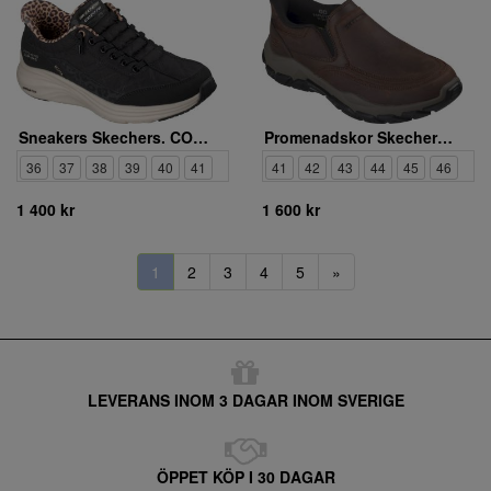
Sneakers Skechers. CONTOUR FOAM LEOPARD DREAM
Promenadskor Skechers. SANTORO ARCHAIC
36
37
38
39
40
41
41
42
43
44
45
46
1 400 kr
1 600 kr
1
2
3
4
5
»
LEVERANS INOM 3 DAGAR INOM SVERIGE
ÖPPET KÖP I 30 DAGAR