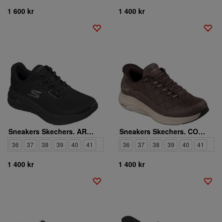
1 600 kr
1 400 kr
Sneakers Skechers. ARCH FIT 3.0 EASY FLOW
Sneakers Skechers. CONTOUR FOAM NATURAL EASE
36
37
38
39
40
41
36
37
38
39
40
41
1 400 kr
1 400 kr