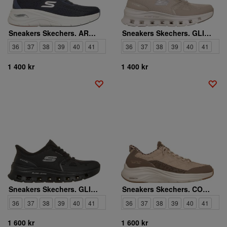
Sneakers Skechers. ARCH FIT 3.0 EASY FLOW
Sneakers Skechers. GLIDE-STEP PRO SOFT MIST
36
37
38
39
40
41
36
37
38
39
40
41
1 400 kr
1 400 kr
Sneakers Skechers. GLIDE-STEP PRO SOFT MIST
Sneakers Skechers. CONTOUR FOAM LEOPARD DREAM
36
37
38
39
40
41
36
37
38
39
40
41
1 600 kr
1 600 kr