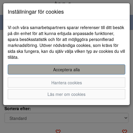
Inställningar för cookies
Toggle
Vi och våra samarbetspartners sparar referenser till ditt besök
navigation
på din enhet för att kunna erbjuda anpassade funktioner,
spara besöksstatistik och för att möjliggöra personifierad
Visa filter
marknadsföring. Utöver nödvändiga cookies, som krävs för
Varumärke: Skechers
sida ska fungera, kan du själv välja vilken typ av cookies du vill
Rensa
tillåta.
Skechers
Acceptera alla
Bekväma och trendiga skor för hela familjen. Skechers är ett
Hantera cookies
globalt skovarumärke känt för sina bekväma, funktionella och
stilrena sk
...
Läs mer om cookies
Visa mer
Sortera efter: