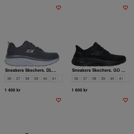
Sneakers Skechers. DLUX WALKER GET OASIS
Sneakers Skechers. GO WALK ARCH FIT 2.0 KATHY
36
37
38
39
40
41
36
37
38
39
40
41
1 400 kr
1 600 kr