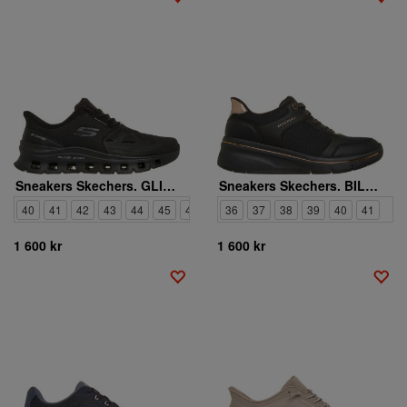
Sneakers Skechers. GLIDE-STEP PRO RAINPARTNER
Sneakers Skechers. BILLION FLEX LIVIN LUSH
40
41
42
43
44
45
47
36
37
38
39
40
41
1 600 kr
1 600 kr