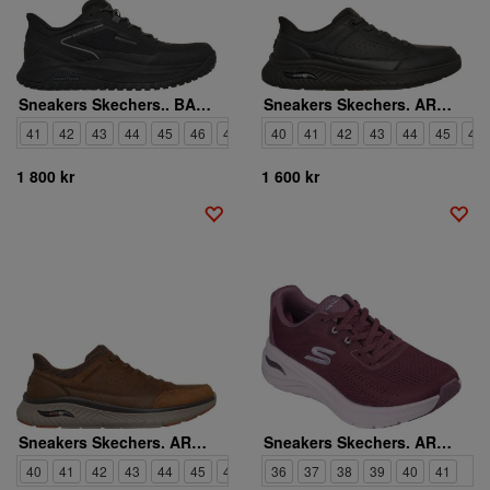
Sneakers Skechers.. BADGER KODA
Sneakers Skechers. ARCH FIT CROSSER FELIX
41
42
43
44
45
46
47
40
41
42
43
44
45
46
1 800 kr
1 600 kr
Sneakers Skechers. ARCH FIT CROSSER FELIX
Sneakers Skechers. ARCH FIT 3.0 EASY FLOW
40
41
42
43
44
45
46
47
36
37
38
39
40
41