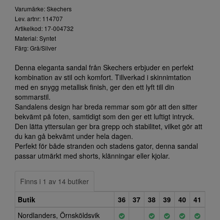
Varumärke: Skechers
Lev. artnr: 114707
Artikelkod: 17-004732
Material: Syntet
Färg: Grå/Silver
Denna eleganta sandal från Skechers erbjuder en perfekt
kombination av stil och komfort. Tillverkad i skinnimtation
med en snygg metallisk finish, ger den ett lyft till din
sommarstil.
Sandalens design har breda remmar som gör att den sitter
bekvämt på foten, samtidigt som den ger ett luftigt intryck.
Den lätta yttersulan ger bra grepp och stabilitet, vilket gör att
du kan gå bekvämt under hela dagen.
Perfekt för både stranden och stadens gator, denna sandal
passar utmärkt med shorts, klänningar eller kjolar.
Finns i 1 av 14 butiker
Butik
36
37
38
39
40
41
Nordlanders, Örnsköldsvik