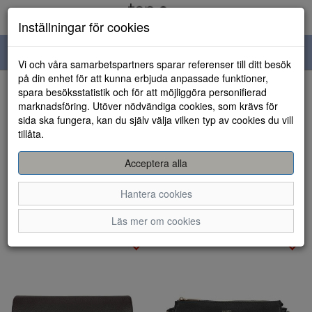
Inställningar för cookies
Toggle
Vi och våra samarbetspartners sparar referenser till ditt besök
navigation
på din enhet för att kunna erbjuda anpassade funktioner,
spara besöksstatistik och för att möjliggöra personifierad
Visa filter
marknadsföring. Utöver nödvändiga cookies, som krävs för
sida ska fungera, kan du själv välja vilken typ av cookies du vill
Väskor - Axelremsväskor
tillåta.
(26 artiklar)
Acceptera alla
Sortera efter:
Hantera cookies
Läs mer om cookies