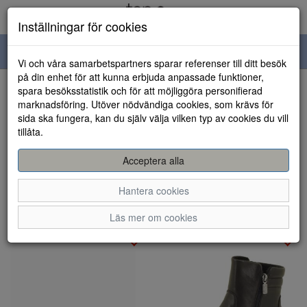
Inställningar för cookies
Toggle
Vi och våra samarbetspartners sparar referenser till ditt besök
navigation
på din enhet för att kunna erbjuda anpassade funktioner,
spara besöksstatistik och för att möjliggöra personifierad
Visa filter
marknadsföring. Utöver nödvändiga cookies, som krävs för
Varumärke: Soft comfort
sida ska fungera, kan du själv välja vilken typ av cookies du vill
Rensa
tillåta.
2 artiklar hittade
Acceptera alla
Sortera efter:
Hantera cookies
Läs mer om cookies