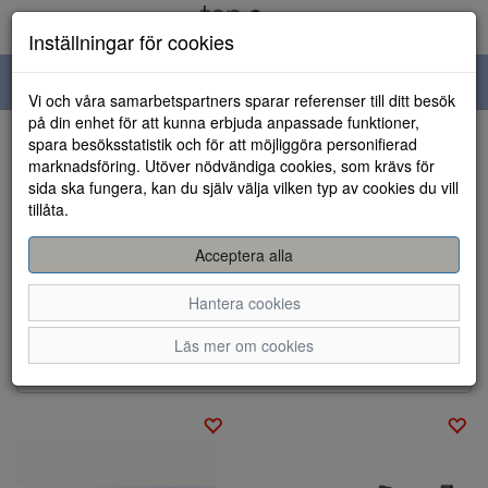
Inställningar för cookies
Toggle
Vi och våra samarbetspartners sparar referenser till ditt besök
navigation
på din enhet för att kunna erbjuda anpassade funktioner,
spara besöksstatistik och för att möjliggöra personifierad
Visa filter
marknadsföring. Utöver nödvändiga cookies, som krävs för
sida ska fungera, kan du själv välja vilken typ av cookies du vill
Damskor -
tillåta.
Allvädersstövlar/boots (2
Acceptera alla
artiklar)
Hantera cookies
Sortera efter:
Läs mer om cookies