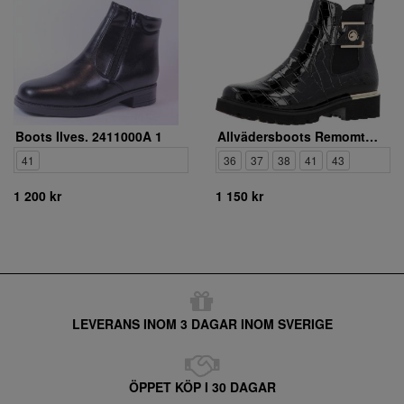
Boots Ilves. 2411000A 1
Allvädersboots Remomte. D8684-03
41
36
37
38
41
43
1 200 kr
1 150 kr
LEVERANS INOM 3 DAGAR INOM SVERIGE
ÖPPET KÖP I 30 DAGAR