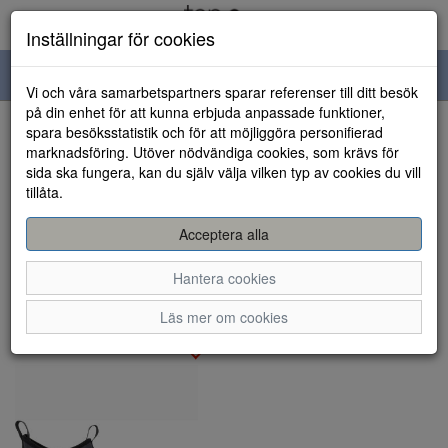
Inställningar för cookies
Toggle
Vi och våra samarbetspartners sparar referenser till ditt besök
navigation
på din enhet för att kunna erbjuda anpassade funktioner,
spara besöksstatistik och för att möjliggöra personifierad
Visa filter
marknadsföring. Utöver nödvändiga cookies, som krävs för
sida ska fungera, kan du själv välja vilken typ av cookies du vill
Herrskor - Gummistövlar
tillåta.
(1 artiklar)
Acceptera alla
Sortera efter:
Hantera cookies
Läs mer om cookies