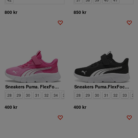
800 kr
850 kr
Sneakers Puma. FlexFocus Modern AC+ PS
Sneakers Puma.FlexFocus Modern AC+ PS
28
29
30
31
32
34
35
28
29
30
31
32
33
35
400 kr
400 kr