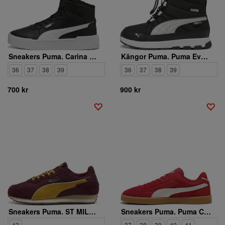
Sneakers Puma. Carina 3.0 Mid WTR Jr
Kängor Puma. Puma Evolve Boot Puretex Jr
36
37
38
39
36
37
38
39
700 kr
900 kr
Sneakers Puma. ST MILER ROSE
Sneakers Puma. Puma Club II Era Suede
42
37
38
39
40
41