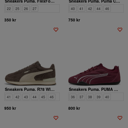
Sneakers Puma. FlexFocus Modern AC+ Inf
Sneakers Puma. Puma Caven 2.0
22
25
26
27
40
41
42
44
46
350 kr
750 kr
Sneakers Puma. R78 WIND SD 402660 05
Sneakers Puma. PUMA CATCH SOLEIL SD 403955 04
41
42
43
44
45
46
36
37
38
39
40
950 kr
800 kr