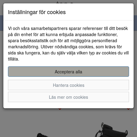
Inställningar för cookies
Toggle
Vi och våra samarbetspartners sparar referenser till ditt besök
navigation
på din enhet för att kunna erbjuda anpassade funktioner,
spara besöksstatistik och för att möjliggöra personifierad
Visa filter
marknadsföring. Utöver nödvändiga cookies, som krävs för
Varumärke: Puma
sida ska fungera, kan du själv välja vilken typ av cookies du vill
Rensa
tillåta.
15 artiklar hittade
Acceptera alla
Sortera efter:
Hantera cookies
Läs mer om cookies