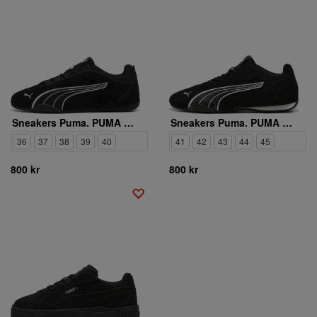
Sneakers Puma. PUMA CATCH SOLEIL SD
Sneakers Puma. PUMA CATCH SD 402681 02
36
37
38
39
40
41
42
43
44
45
800 kr
800 kr