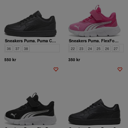
Sneakers Puma. Puma Caven 2.0 Jr
Sneakers Puma. FlexFocus Modern AC+ Inf
36
37
38
22
23
24
25
26
27
550 kr
350 kr