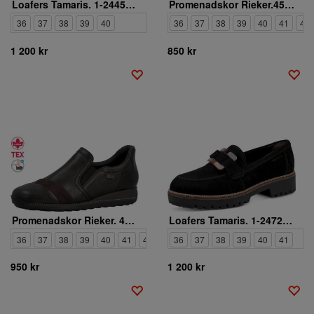
Loafers Tamaris. 1-24455-47-327
Promenadskor Rieker.45959-26
36
37
38
39
40
36
37
38
39
40
41
42
1 200 kr
850 kr
Promenadskor Rieker. 44296-25
Loafers Tamaris. 1-24722-43-001
36
37
38
39
40
41
42
36
37
38
39
40
41
950 kr
1 200 kr