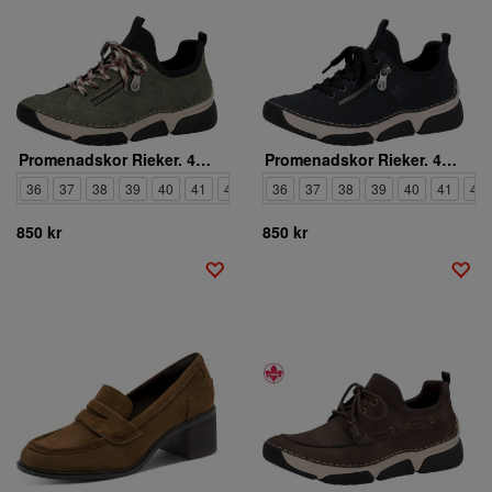
Promenadskor Rieker. 45973-54
Promenadskor Rieker. 45973-17
36
37
38
39
40
41
42
36
37
38
39
40
41
42
850 kr
850 kr