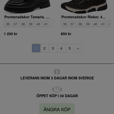
Promenadskor Tamaris. 1-23627-47-001
Promenadskor Rieker. 45973-25
36
37
38
39
40
41
36
37
38
39
40
41
42
1 200 kr
850 kr
1
2
3
4
5
»
LEVERANS INOM 3 DAGAR INOM SVERIGE
ÖPPET KÖP I 30 DAGAR
ÅNGRA KÖP