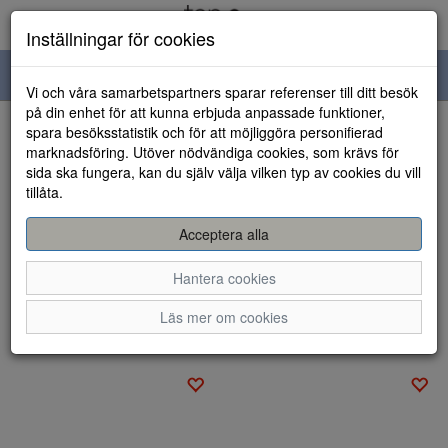
Inställningar för cookies
Toggle
Vi och våra samarbetspartners sparar referenser till ditt besök
navigation
på din enhet för att kunna erbjuda anpassade funktioner,
spara besöksstatistik och för att möjliggöra personifierad
Visa filter
marknadsföring. Utöver nödvändiga cookies, som krävs för
sida ska fungera, kan du själv välja vilken typ av cookies du vill
Promenadskor/Lågskor
tillåta.
Köp dina lågskor hos oss på Topshoes.se. Våra handlare har valt
Acceptera alla
ut de bästa lågskorna för att passa dina fötter. Snygga l
...
Hantera cookies
Visa mer
Sortera efter:
Läs mer om cookies