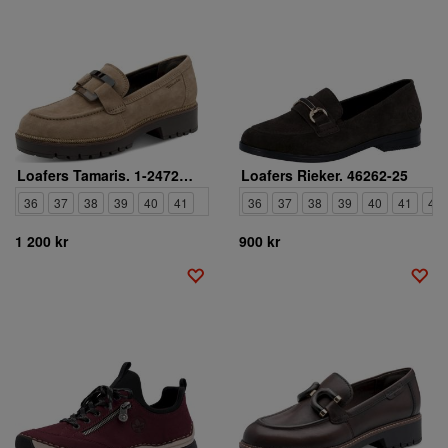
Loafers Tamaris. 1-24722-43-3A1
Loafers Rieker. 46262-25
36
37
38
39
40
41
36
37
38
39
40
41
42
1 200 kr
900 kr