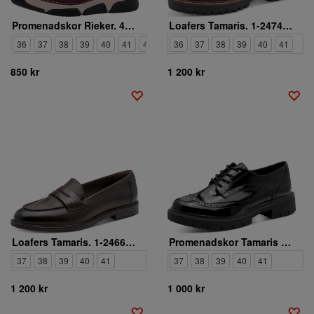
Promenadskor Rieker. 45973-36
Loafers Tamaris. 1-24740-47-304
36
37
38
39
40
41
42
36
37
38
39
40
41
850 kr
1 200 kr
Loafers Tamaris. 1-24660-45-366
Promenadskor Tamaris Comfort. 8-83711-47-018
37
38
39
40
41
37
38
39
40
41
1 200 kr
1 000 kr