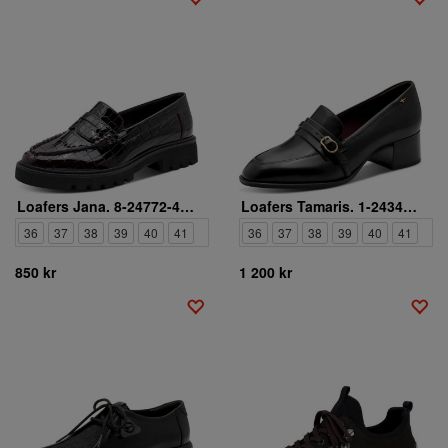
Loafers Jana. 8-24772-47-548
Loafers Tamaris. 1-24340-47-003
36
37
38
39
40
41
36
37
38
39
40
41
850 kr
1 200 kr