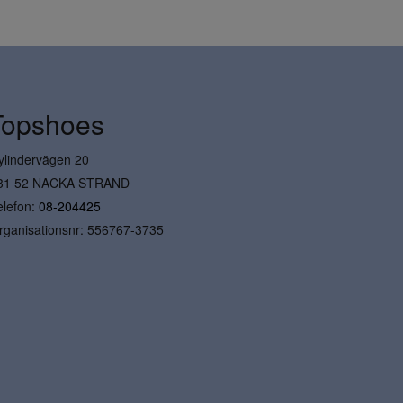
Topshoes
ylindervägen 20
31 52 NACKA STRAND
elefon:
08-204425
rganisationsnr: 556767-3735