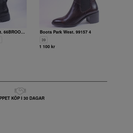
Boots Park West. 66BROOKLYN30
Boots Park West. 99157 4
1
39
1 100 kr
PPET KÖP I 30 DAGAR