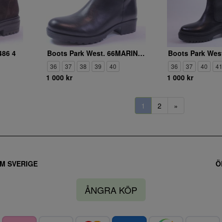
486 4
Boots Park West. 66MARINA18
36
37
38
39
40
36
37
40
4
1 000 kr
1 000 kr
1
2
»
M SVERIGE
Ö
ÅNGRA KÖP