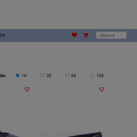
EN
ida:
16
32
64
128