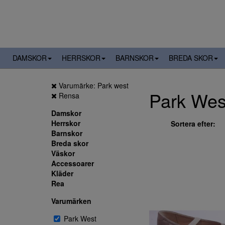
DAMSKOR
HERRSKOR
BARNSKOR
BREDA SKOR
Varumärke: Park west
Park Wes
Rensa
Damskor
Herrskor
Sortera efter:
Barnskor
Breda skor
Väskor
Accessoarer
Kläder
Rea
Varumärken
Park West