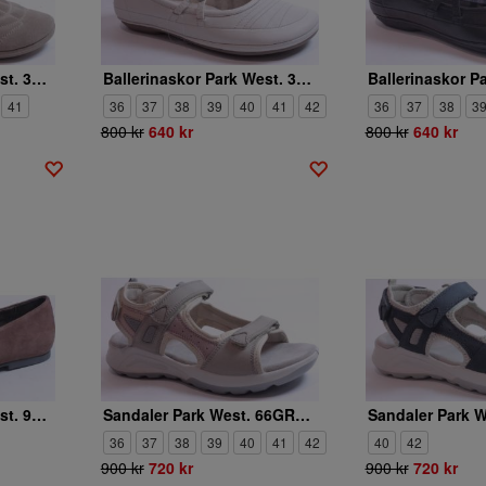
Ballerinaskor Park West. 383672 82
Ballerinaskor Park West. 38SD323 62
41
36
37
38
39
40
41
42
36
37
38
3
800 kr
640 kr
800 kr
640 kr
Ballerinaskor Park West. 991945 4
Sandaler Park West. 66GRACY 163
36
37
38
39
40
41
42
40
42
900 kr
720 kr
900 kr
720 kr