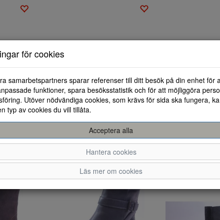
ningar för cookies
ra samarbetspartners sparar referenser till ditt besök på din enhet för 
npassade funktioner, spara besöksstatistik och för att möjliggöra perso
föring. Utöver nödvändiga cookies, som krävs för sida ska fungera, ka
en typ av cookies du vill tillåta.
Sandaler Park West. 66800 62
Sandaler Park West. 66800 1
Acceptera alla
42
36
37
38
3
550 kr
412 kr
750 kr
562 kr
Hantera cookies
Läs mer om cookies