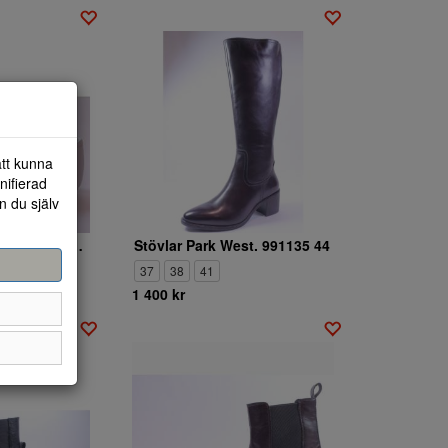
att kunna
nifierad
n du själv
Ballerinaskor Park West. 383323 7
Stövlar Park West. 991135 44
9
42
37
38
41
1 400 kr