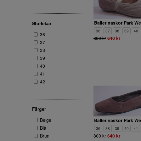
Storlekar
36
37
38
39
40
36
800 kr
640 kr
37
38
39
40
41
42
Färger
Beige
Blå
36
38
39
40
41
Brun
800 kr
640 kr