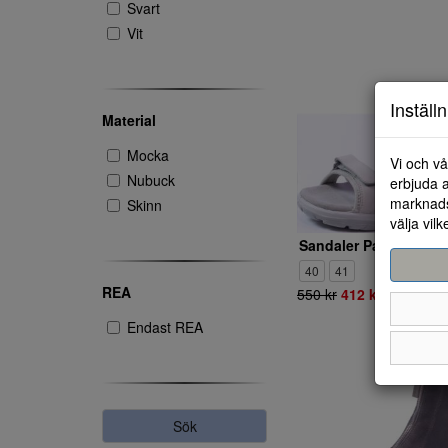
Svart
Vit
Inställ
Material
Mocka
Vi och vå
Nubuck
erbjuda a
marknads
Skinn
välja vilk
40
41
REA
550 kr
412 kr
Endast REA
Sök