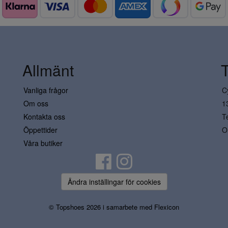
Allmänt
Vanliga frågor
C
Om oss
1
Kontakta oss
T
Öppettider
O
Våra butiker
Ändra inställingar för cookies
© Topshoes 2026 i samarbete med
Flexicon