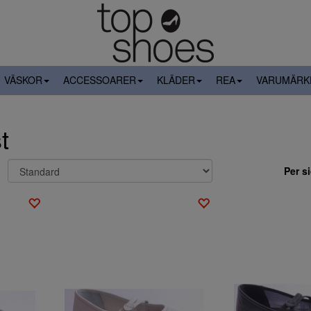
VÄSKOR
ACCESSOARER
KLÄDER
REA
VARUMÄRK
t
Per s