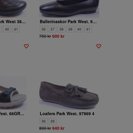
Ballerinaskor Park West 38SD323 1
Ballerinaskor Park West. 991945 1
9
40
41
36
37
38
39
40
41
750 kr
600 kr
Sandaler Park West. 66GRACY 3
Loafers Park West. 97969 4
36
39
800 kr
640 kr