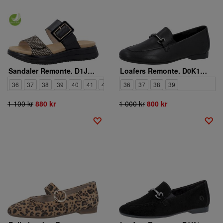
Sandaler Remonte. D1J61-03
Loafers Remonte. D0K13-00
36
37
38
39
40
41
42
43
36
37
38
39
1 100 kr
880 kr
1 000 kr
800 kr