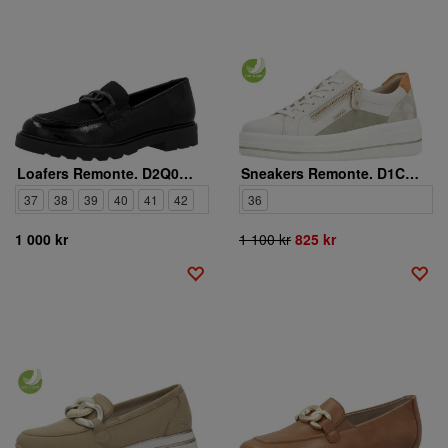
Loafers Remonte. D2Q01-02
Sneakers Remonte. D1C01-81
37
38
39
40
41
42
36
1 000 kr
1 100 kr
825 kr