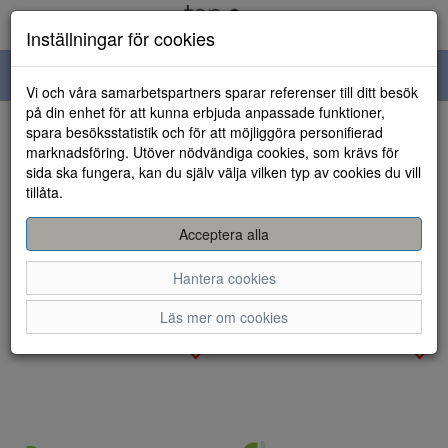
Inställningar för cookies
Toggle
Vi och våra samarbetspartners sparar referenser till ditt besök
navigation
på din enhet för att kunna erbjuda anpassade funktioner,
spara besöksstatistik och för att möjliggöra personifierad
Visa filter
marknadsföring. Utöver nödvändiga cookies, som krävs för
Varumärke: Remonte
sida ska fungera, kan du själv välja vilken typ av cookies du vill
Rensa
tillåta.
Remonte
Acceptera alla
Sortera efter:
Hantera cookies
Läs mer om cookies