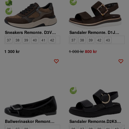
Sneakers Remonte. D3V00-25
Sandaler Remonte. D1J62-25
37
38
39
40
41
42
37
38
39
42
43
1 300 kr
1 000 kr
800 kr
Ballwerinaskor Remonte. D0K12-02
Sandaler Remonte.D2K50-00
36
37
38
36
37
38
39
41
42
43