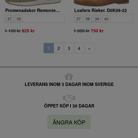
Promenadskor Remonte. D1G11-62
Loafers Rieker. D0K09-22
37
39
37
38
39
40
1 100 kr
825 kr
1 000 kr
750 kr
1
2
3
4
»
LEVERANS INOM 3 DAGAR INOM SVERIGE
ÖPPET KÖP I 30 DAGAR
ÅNGRA KÖP