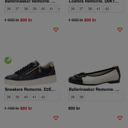
Ballerinaskor Remonte. D0K14-90
Loafers Remonte. D0K13-02
36
37
38
39
40
41
42
36
37
38
41
42
1 000 kr
800 kr
1 000 kr
800 kr
Sneakers Remonte. D2E00-14
Ballerinaskor Remonte. D0K12-90
36
39
40
41
42
36
39
1 100 kr
880 kr
900 kr