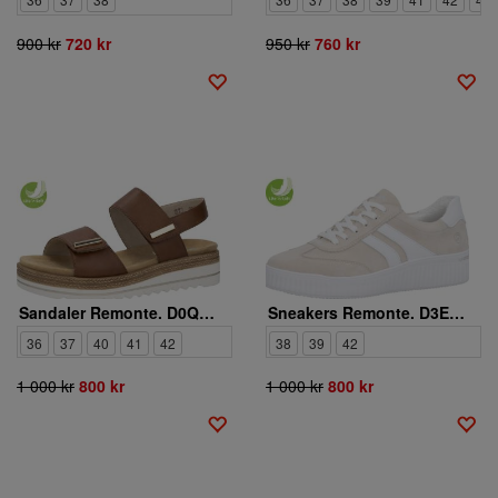
900 kr
720 kr
950 kr
760 kr
Sandaler Remonte. D0Q59-24
Sneakers Remonte. D3E00-60
36
37
40
41
42
38
39
42
1 000 kr
800 kr
1 000 kr
800 kr