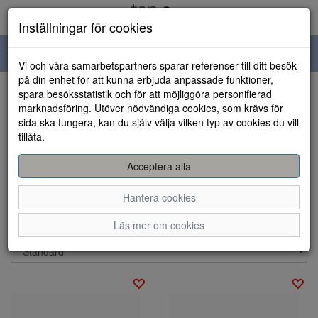
Inställningar för cookies
Toggle
Vi och våra samarbetspartners sparar referenser till ditt besök
navigation
på din enhet för att kunna erbjuda anpassade funktioner,
spara besöksstatistik och för att möjliggöra personifierad
Visa filter
marknadsföring. Utöver nödvändiga cookies, som krävs för
Varumärke: S oliver
sida ska fungera, kan du själv välja vilken typ av cookies du vill
Rensa
tillåta.
S Oliver
Acceptera alla
Hitta ett stort sortiment av skor från S Oliver hos
Hantera cookies
Topshoes.se
Läs mer om cookies
Sortera efter: