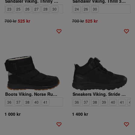
Sandaler Viking. Thrilly 3-50620-94
Sandaler Viking. Thrill 3-44830-503
23
25
26
27
28
30
24
26
30
700 kr
525 kr
700 kr
525 kr
Boots Viking. Norse Runner WP
Sneakers Viking. Stride Mid Fleece BOA WP W
36
37
38
40
41
36
37
38
39
40
41
42
1 000 kr
1 400 kr