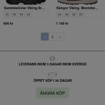
Gummistövlar Viking.Storm 1-22300 9150
Kängor Viking. Montebello High GTX Warm
35
36
39
40
25
26
28
29
600 kr
1 100 kr
1
2
»
LEVERANS INOM 3 DAGAR INOM SVERIGE
ÖPPET KÖP I 30 DAGAR
ÅNGRA KÖP