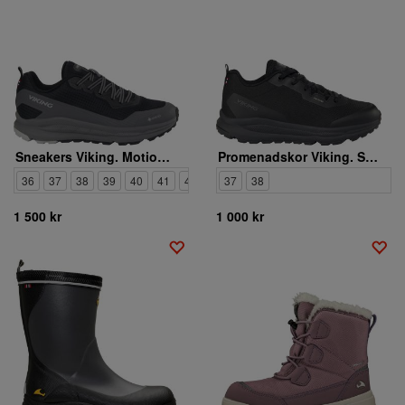
Sneakers Viking. Motion Low GTX W
Promenadskor Viking. Stride Low WP W
36
37
38
39
40
41
42
37
38
1 500 kr
1 000 kr