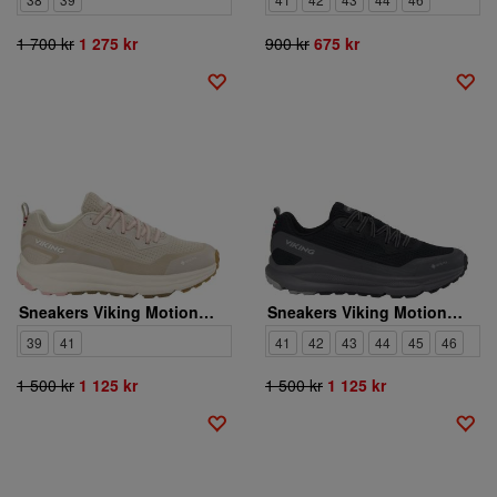
1 700 kr
1 275 kr
900 kr
675 kr
Sneakers Viking Motion Low GTX W
Sneakers Viking Motion Low GTX M
39
41
41
42
43
44
45
46
1 500 kr
1 125 kr
1 500 kr
1 125 kr