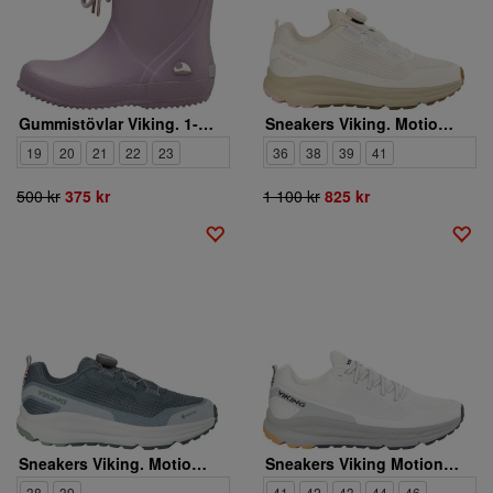
Gummistövlar Viking. 1-16000 9498
Sneakers Viking. Motion Low BOA W
19
20
21
22
23
36
38
39
41
500 kr
375 kr
1 100 kr
825 kr
Sneakers Viking. Motion Low GTX BOA W
Sneakers Viking Motion Low M
38
39
41
42
43
44
46