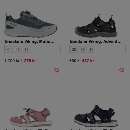
Sneakers Viking. Motion Low GTX BOA M
Sandaler Viking. Adventure
41
42
45
28
29
30
1 700 kr
1 275 kr
650 kr
487 kr