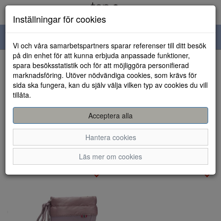
Inställningar för cookies
Toggle
Vi och våra samarbetspartners sparar referenser till ditt besök
navigation
på din enhet för att kunna erbjuda anpassade funktioner,
spara besöksstatistik och för att möjliggöra personifierad
Visa filter
marknadsföring. Utöver nödvändiga cookies, som krävs för
Varumärke: Viking
sida ska fungera, kan du själv välja vilken typ av cookies du vill
Rensa
tillåta.
Viking
Acceptera alla
Sortera efter:
Hantera cookies
Läs mer om cookies