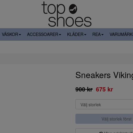
VÄSKOR
ACCESSOARER
KLÄDER
REA
VARUMÄRK
Sneakers Vikin
900 kr
675 kr
Välj storlek först