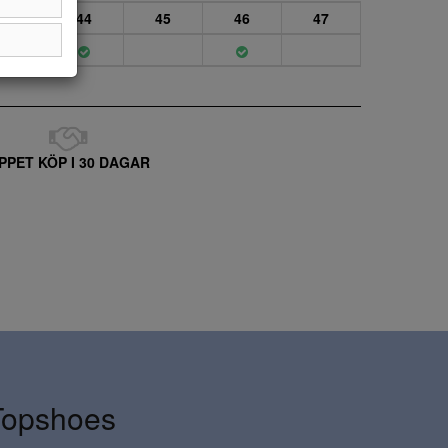
43
44
45
46
47
PPET KÖP I 30 DAGAR
Topshoes