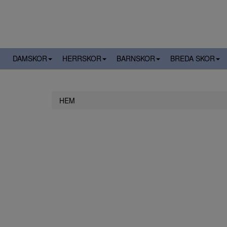
DAMSKOR
HERRSKOR
BARNSKOR
BREDA SKOR
HEM