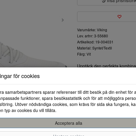
Visa prishistori
Varumärke: Viking
Lev. artnr: 3-55680
Artikelkod: 19-004031
Material: Syntet/Textil
Färg: Vit
Upptäck den perfekta kombinati
Viking. Skorna är designade fö
ningar för cookies
språng i staden eller på en lä
Materialet är lätt och andas, vi
slitstark och ger bra grepp på 
ra samarbetspartners sparar referenser till ditt besök på din enhet för 
bekvämt. Den dämpade sulan m
npassade funktioner, spara besöksstatistik och för att möjliggöra perso
känsla vid varje steg.
föring. Utöver nödvändiga cookies, som krävs för sida ska fungera, ka
Den moderna design gör dem lätt
en typ av cookies du vill tillåta.
mångsidigt val för både vardag
Acceptera alla