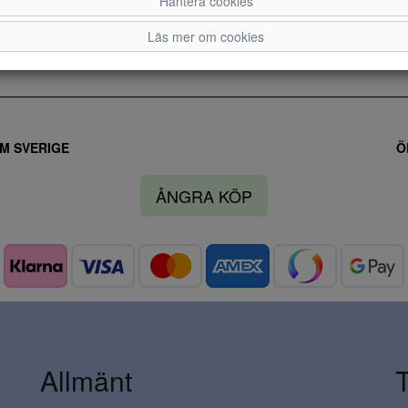
Hantera cookies
40
41
42
Läs mer om cookies
M SVERIGE
Ö
ÅNGRA KÖP
Allmänt