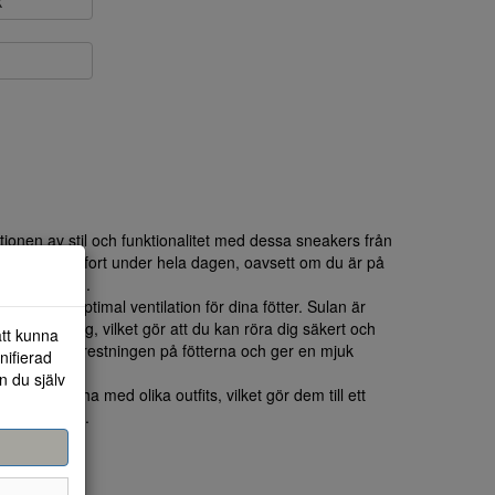
k
onen av stil och funktionalitet med dessa sneakers från
r att ge komfort under hela dagen, oavsett om du är på
ngre vandring.
lket ger en optimal ventilation för dina fötter. Sulan är
olika underlag, vilket gör att du kan röra dig säkert och
att kunna
inskar påfrestningen på fötterna och ger en mjuk
nifierad
n du själv
 att matcha med olika outfits, vilket gör dem till ett
 och träning.