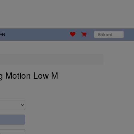
EN
g Motion Low M