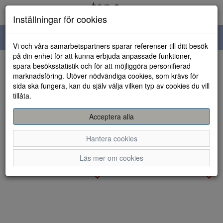
Inställningar för cookies
Toggle
Vi och våra samarbetspartners sparar referenser till ditt besök
navigation
på din enhet för att kunna erbjuda anpassade funktioner,
spara besöksstatistik och för att möjliggöra personifierad
Visa filter
marknadsföring. Utöver nödvändiga cookies, som krävs för
Varumärke: Reima
sida ska fungera, kan du själv välja vilken typ av cookies du vill
Rensa
tillåta.
12 artiklar hittade
Acceptera alla
Sortera efter:
Hantera cookies
Läs mer om cookies