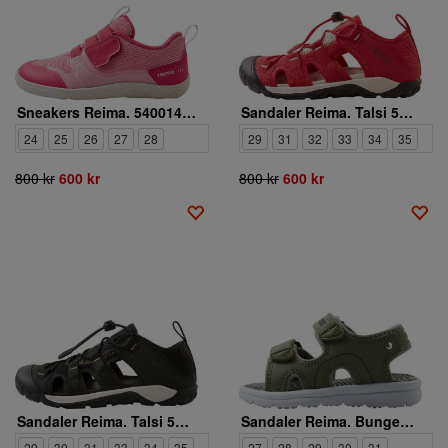
Sneakers Reima. 5400141A 4370
Sandaler Reima. Talsi 5400132A 383A
24
25
26
27
28
29
31
32
33
34
35
800 kr
600 kr
800 kr
600 kr
Sandaler Reima. Talsi 5400132A 9990
Sandaler Reima. Bungee 5400089A 8920
29
30
31
33
34
35
27
28
29
30
31