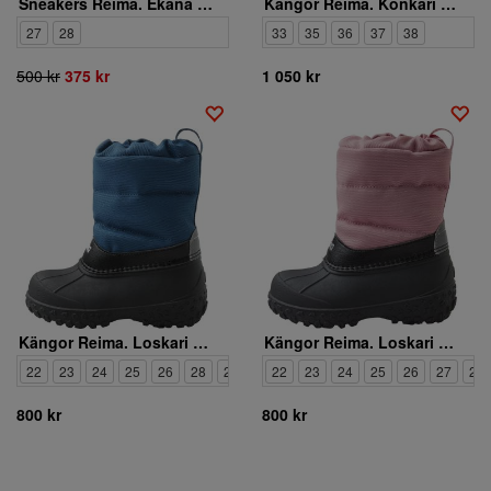
Sneakers Reima. Ekana 5400129A 4370
Kängor Reima. Konkari 5400148A 9990
27
28
33
35
36
37
38
500 kr
375 kr
1 050 kr
Kängor Reima. Loskari 5400124A 6910
Kängor Reima. Loskari 5400124A 4500
22
23
24
25
26
28
29
30
22
23
24
25
26
27
28
800 kr
800 kr