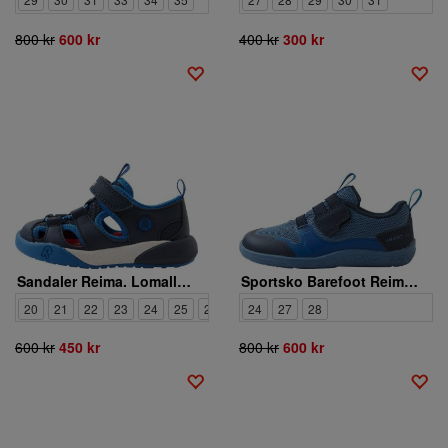
800 kr
600 kr
400 kr
300 kr
Sandaler Reima. Lomalla 5400086A 698A
Sportsko Barefoot Reima.Tepastelu 5400141A 67A0
20
21
22
23
24
25
26
27
24
28
27
28
600 kr
450 kr
800 kr
600 kr