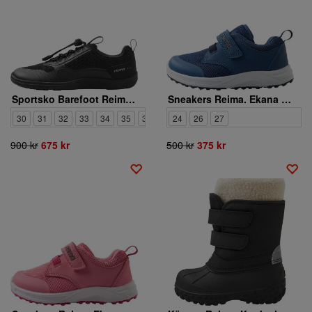
Sportsko Barefoot Reima Tallustelu 5400137B 9990
Sneakers Reima. Ekana 5400129A 67A0
30
31
32
33
34
35
36
24
26
27
900 kr
675 kr
500 kr
375 kr