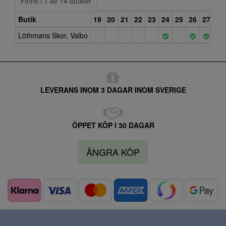
Finns i 1 av 14 butiker
Butik
19
20
21
22
23
24
25
26
27
28
Löthmans Skor, Valbo
LEVERANS INOM 3 DAGAR INOM SVERIGE
ÖPPET KÖP I 30 DAGAR
ÅNGRA KÖP