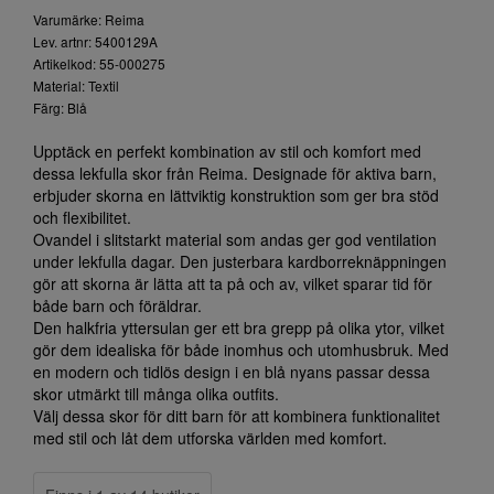
Varumärke: Reima
Lev. artnr: 5400129A
Artikelkod: 55-000275
Material: Textil
Färg: Blå
Upptäck en perfekt kombination av stil och komfort med
dessa lekfulla skor från Reima. Designade för aktiva barn,
erbjuder skorna en lättviktig konstruktion som ger bra stöd
och flexibilitet.
Ovandel i slitstarkt material som andas ger god ventilation
under lekfulla dagar. Den justerbara kardborreknäppningen
gör att skorna är lätta att ta på och av, vilket sparar tid för
både barn och föräldrar.
Den halkfria yttersulan ger ett bra grepp på olika ytor, vilket
gör dem idealiska för både inomhus och utomhusbruk. Med
en modern och tidlös design i en blå nyans passar dessa
skor utmärkt till många olika outfits.
Välj dessa skor för ditt barn för att kombinera funktionalitet
med stil och låt dem utforska världen med komfort.