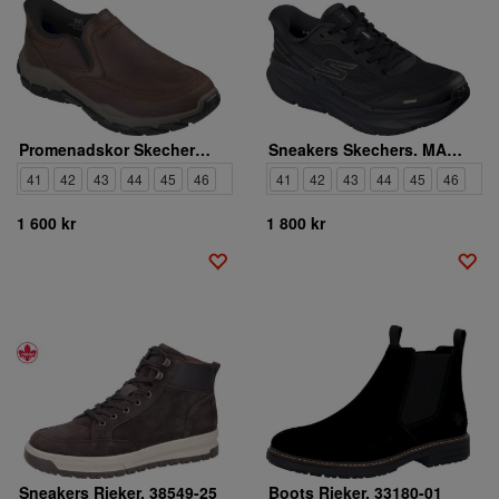
Promenadskor Skechers. SANTORO ARCHAIC
Sneakers Skechers. MAX CUSHIONING PREMIER 3 TORRYN
41
42
43
44
45
46
41
42
43
44
45
46
1 600 kr
1 800 kr
Sneakers Rieker. 38549-25
Boots Rieker. 33180-01