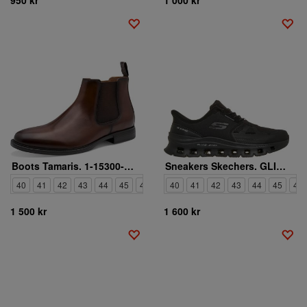
Boots Tamaris. 1-15300-47-311
Sneakers Skechers. GLIDE-STEP PRO RAINPARTNER
40
41
42
43
44
45
46
40
41
42
43
44
45
47
1 500 kr
1 600 kr