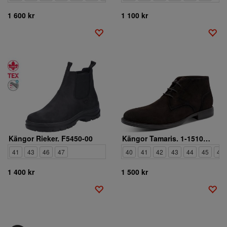
1 600 kr
1 100 kr
Kängor Rieker. F5450-00
Kängor Tamaris. 1-15100-47-304
41
43
46
47
40
41
42
43
44
45
46
1 400 kr
1 500 kr