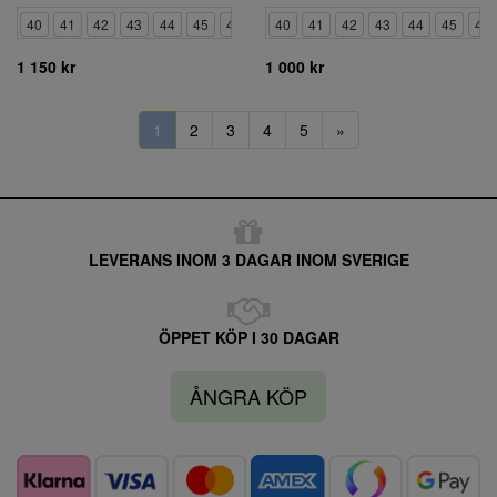
40
41
42
43
44
45
46
47
40
41
42
43
44
45
46
1 150 kr
1 000 kr
1
2
3
4
5
»
LEVERANS INOM 3 DAGAR INOM SVERIGE
ÖPPET KÖP I 30 DAGAR
ÅNGRA KÖP