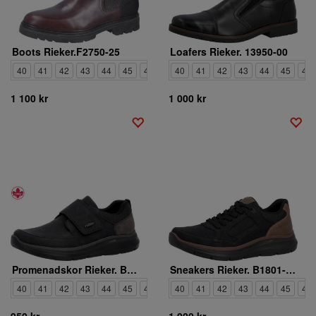
Boots Rieker.F2750-25
Loafers Rieker. 13950-00
40
41
42
43
44
45
46
40
41
42
43
44
45
46
1 100 kr
1 000 kr
Promenadskor Rieker. B1854-00
Sneakers Rieker. B1801-00
40
41
42
43
44
45
46
47
40
41
42
43
44
45
46
950 kr
1 000 kr