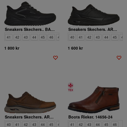
Sneakers Skechers.. BADGER KODA
Sneakers Skechers. ARCH FIT CROSSER FELIX
41
42
43
44
45
46
47
40
41
42
43
44
45
46
1 800 kr
1 600 kr
Sneakers Skechers. ARCH FIT CROSSER FELIX
Boots Rieker. 14656-24
40
41
42
43
44
45
46
47
41
42
43
44
45
46