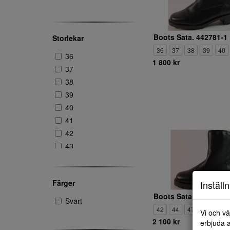
Boots Sata. 442781-1
Storlekar
36
37
38
39
40
36
1 800 kr
37
38
39
40
41
42
43
44
45
Färger
Inställ
46
Boots Sata. 445149-1
47
Svart
42
44
47
Vi och vå
2 100 kr
erbjuda a