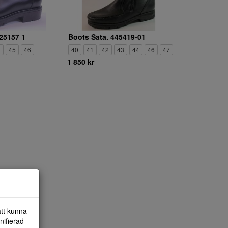
25157 1
Boots Sata. 445419-01
4
45
46
40
41
42
43
44
46
47
1 850 kr
att kunna
nifierad