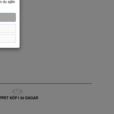
n du själv
PPET KÖP I 30 DAGAR