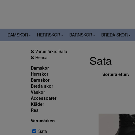
DAMSKOR
HERRSKOR
BARNSKOR
BREDA SKOR
Varumärke: Sata
Sata
Rensa
Damskor
Herrskor
Sortera efter:
Barnskor
Breda skor
Väskor
Accessoarer
Kläder
Rea
Varumärken
Sata