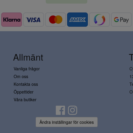
Allmänt
Vanliga frågor
C
Om oss
1
Kontakta oss
T
Öppettider
O
Våra butiker
Ändra inställingar för cookies