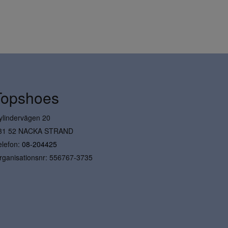
Topshoes
ylindervägen 20
31 52 NACKA STRAND
elefon:
08-204425
rganisationsnr: 556767-3735