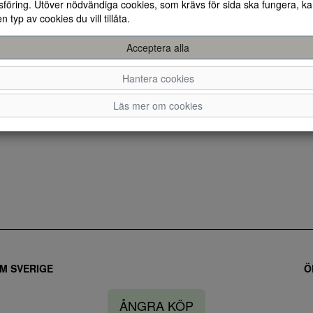
föring. Utöver nödvändiga cookies, som krävs för sida ska fungera, ka
en typ av cookies du vill tillåta.
Acceptera alla
Hantera cookies
Läs mer om cookies
M SVERIGE
Ö
ÅNGRA KÖP