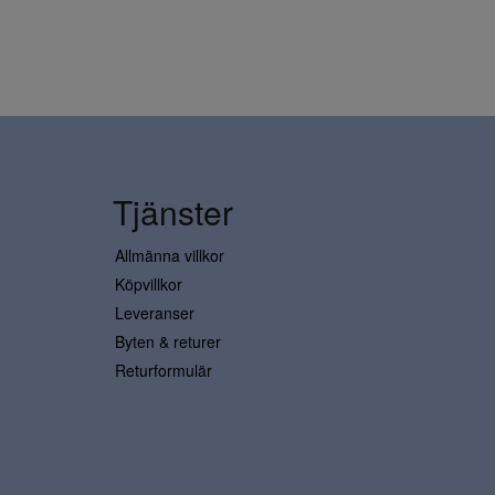
Tjänster
Allmänna villkor
Köpvillkor
Leveranser
Byten & returer
Returformulär