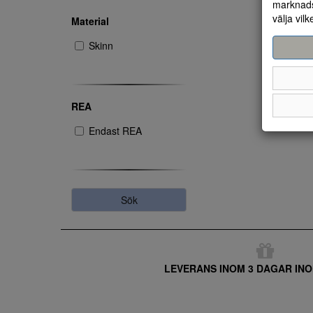
marknads
välja vilk
Material
Skinn
REA
Endast REA
Sök
LEVERANS INOM 3 DAGAR INO