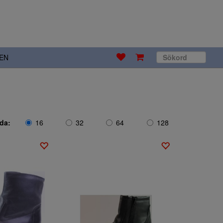
EN
ida:
16
32
64
128