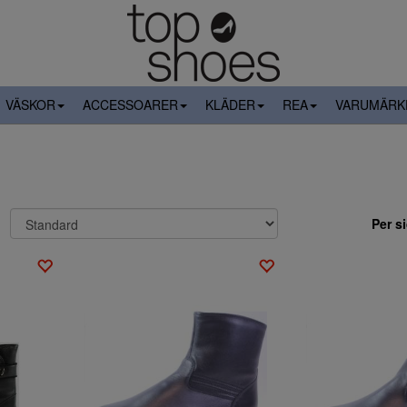
VÄSKOR
ACCESSOARER
KLÄDER
REA
VARUMÄRK
Per s