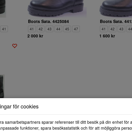
Boots Sata. 4425084
Boots Sata. 441
41
41
42
43
44
45
47
41
42
43
4
2 000 kr
1 600 kr
ningar för cookies
ra samarbetspartners sparar referenser till ditt besök på din enhet för 
npassade funktioner, spara besöksstatistik och för att möjliggöra perso