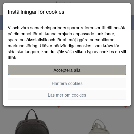
Inställningar för cookies
Toggle
Vi och våra samarbetspartners sparar referenser till ditt besök
navigation
på din enhet för att kunna erbjuda anpassade funktioner,
spara besöksstatistik och för att möjliggöra personifierad
Visa filter
marknadsföring. Utöver nödvändiga cookies, som krävs för
sida ska fungera, kan du själv välja vilken typ av cookies du vill
Väskor - Ryggsäckar (47
tillåta.
artiklar)
Acceptera alla
Sortera efter:
Hantera cookies
Läs mer om cookies