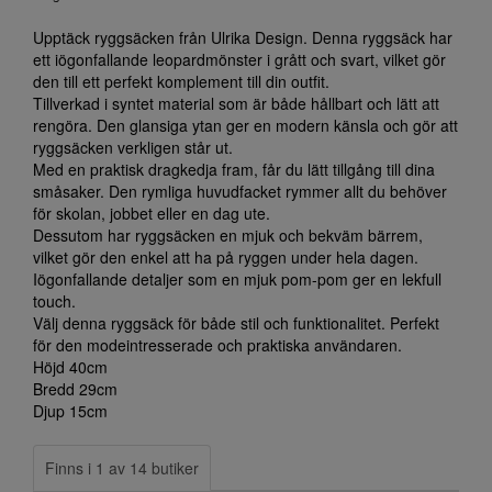
Upptäck ryggsäcken från Ulrika Design. Denna ryggsäck har
ett iögonfallande leopardmönster i grått och svart, vilket gör
den till ett perfekt komplement till din outfit.
Tillverkad i syntet material som är både hållbart och lätt att
rengöra. Den glansiga ytan ger en modern känsla och gör att
ryggsäcken verkligen står ut.
Med en praktisk dragkedja fram, får du lätt tillgång till dina
småsaker. Den rymliga huvudfacket rymmer allt du behöver
för skolan, jobbet eller en dag ute.
Dessutom har ryggsäcken en mjuk och bekväm bärrem,
vilket gör den enkel att ha på ryggen under hela dagen.
Iögonfallande detaljer som en mjuk pom-pom ger en lekfull
touch.
Välj denna ryggsäck för både stil och funktionalitet. Perfekt
för den modeintresserade och praktiska användaren.
Höjd 40cm
Bredd 29cm
Djup 15cm
Finns i 1 av 14 butiker