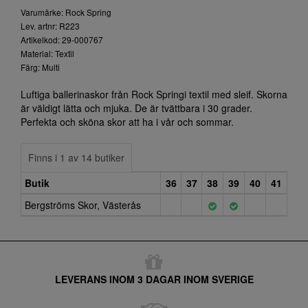
Varumärke: Rock Spring
Lev. artnr: R223
Artikelkod: 29-000767
Material: Textil
Färg: Multi
Luftiga ballerinaskor från Rock Springi textil med sleif. Skorna
är väldigt lätta och mjuka. De är tvättbara i 30 grader.
Perfekta och sköna skor att ha i vår och sommar.
Finns i 1 av 14 butiker
Butik
36
37
38
39
40
41
Bergströms Skor, Västerås
LEVERANS INOM 3 DAGAR INOM SVERIGE