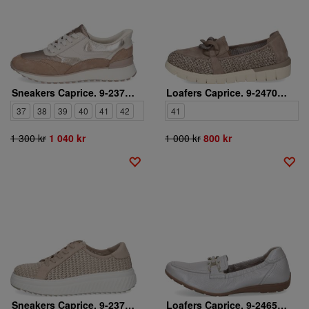
Sneakers Caprice. 9-23713-46-336
Loafers Caprice. 9-24704-46-326
37
38
39
40
41
42
41
1 300 kr
1 040 kr
1 000 kr
800 kr
Sneakers Caprice. 9-23710-46-408
Loafers Caprice. 9-24654-42-131