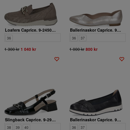
Loafers Caprice. 9-24505-46-326
Ballerinaskor Caprice. 9-22200-42-341
36
36
37
1 300 kr
1 040 kr
1 000 kr
800 kr
Slingback Caprice. 9-29501-44/017
Ballerinaskor Caprice. 9-22118-44/856
38
39
40
36
37