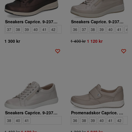
Sneakers Caprice. 9-23727-46-378
Sneakers Caprice. 9-23724-46-136
37
38
39
40
41
42
36
37
38
39
40
41
42
1 300 kr
1 400 kr
1 120 kr
Sneakers Caprice. 9-23757-46-136
Promenadskor Caprice. 9-24710-46-345
38
40
41
36
38
39
40
41
42
1 400 kr
1 120 kr
1 300 kr
1 040 kr