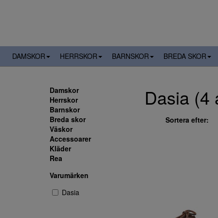
DAMSKOR
HERRSKOR
BARNSKOR
BREDA SKOR
Dasia (4 a
Damskor
Herrskor
Barnskor
Breda skor
Sortera efter:
Väskor
Accessoarer
Kläder
Rea
Varumärken
Dasia