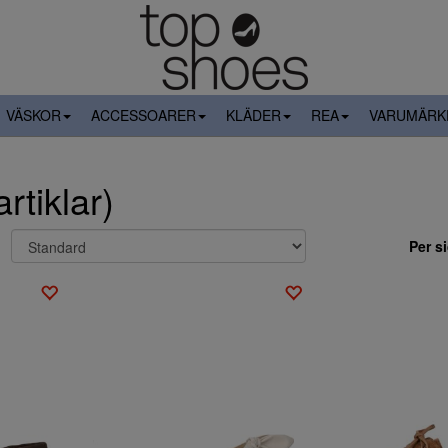
VÄSKOR
ACCESSOARER
KLÄDER
REA
VARUMÄRK
rtiklar)
Per s