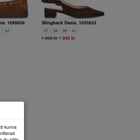
sia. 1095838
Slingback Dasia. 1033623
0
41
37
38
39
41
1 300 kr
1 040 kr
att kunna
nifierad
n du själv