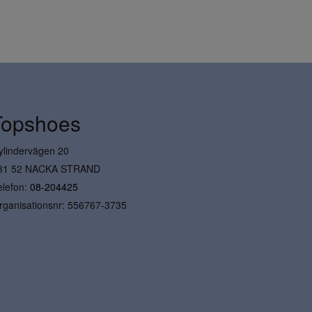
Topshoes
ylindervägen 20
31 52 NACKA STRAND
elefon:
08-204425
rganisationsnr: 556767-3735