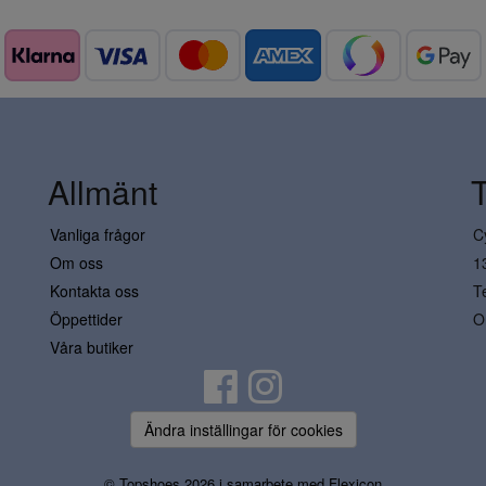
Allmänt
Vanliga frågor
C
Om oss
1
Kontakta oss
T
Öppettider
O
Våra butiker
Ändra inställingar för cookies
© Topshoes 2026 i samarbete med
Flexicon