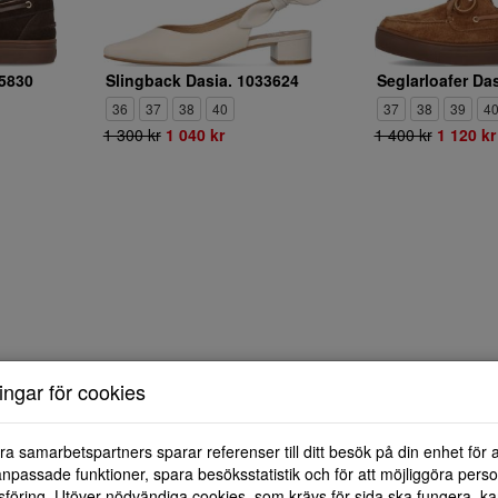
95830
Slingback Dasia. 1033624
Seglarloafer Da
36
37
38
40
37
38
39
4
1 300 kr
1 040 kr
1 400 kr
1 120 kr
ningar för cookies
ra samarbetspartners sparar referenser till ditt besök på din enhet för 
npassade funktioner, spara besöksstatistik och för att möjliggöra perso
föring. Utöver nödvändiga cookies, som krävs för sida ska fungera, ka