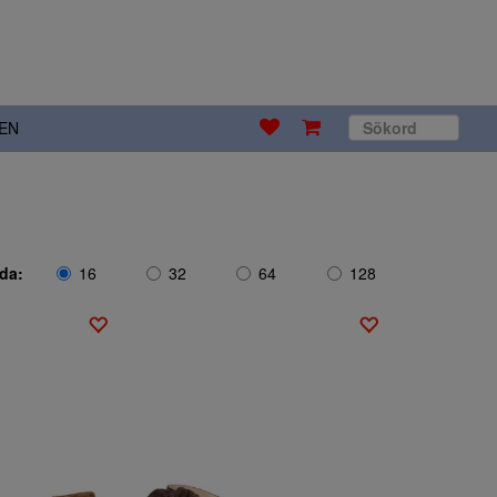
EN
ida:
16
32
64
128