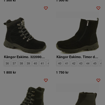
Kängor Eskimo. 3220901 6
Kängor Eskimo. Timor dubbar 3220709 6
36
37
38
39
40
41
42
40
41
42
43
44
45
46
1 800 kr
1 750 kr