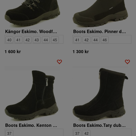
Kängor Eskimo. Woodford
Boots Eskimo. Pinner dubbar 3220735 06
40
41
42
43
44
45
41
42
44
46
1 600 kr
1 300 kr
Boots Eskimo. Kenton dubbar 3220718 06
Boots Eskimo.Taty dubbar 3220717 06
37
37
42