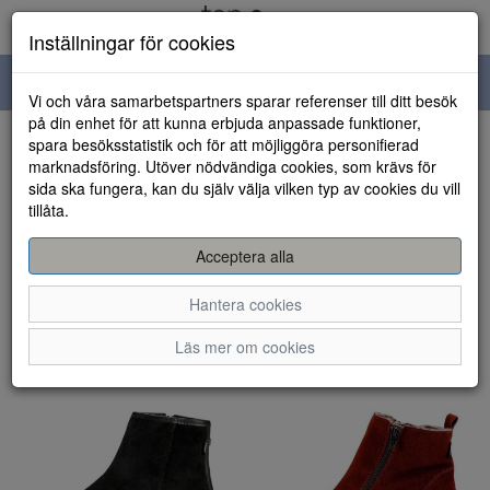
Inställningar för cookies
Toggle
Vi och våra samarbetspartners sparar referenser till ditt besök
navigation
på din enhet för att kunna erbjuda anpassade funktioner,
spara besöksstatistik och för att möjliggöra personifierad
Visa filter
marknadsföring. Utöver nödvändiga cookies, som krävs för
sida ska fungera, kan du själv välja vilken typ av cookies du vill
Ilves (27 artiklar)
tillåta.
Sortera efter:
Acceptera alla
Hantera cookies
Läs mer om cookies