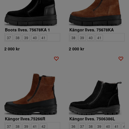
Boots Ilves. 75678KA 1
Kängor Ilves. 75678KA
37
38
39
40
41
38
39
40
41
2 000 kr
2 000 kr
Kängor Ilves.75266R
Kängor Ilves. 7506386L
37
38
39
41
42
36
37
38
39
40
41
42