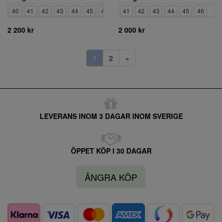
40
41
42
43
44
45
46
41
42
43
44
45
46
2 200 kr
2 000 kr
1
2
»
LEVERANS INOM 3 DAGAR INOM SVERIGE
ÖPPET KÖP I 30 DAGAR
ÅNGRA KÖP