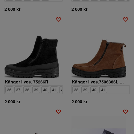
2 000 kr
2 000 kr
Kängor Ilves. 75266R
Kängor Ilves.7506386L 165
36
37
38
39
40
41
42
38
39
40
41
2 000 kr
2 000 kr