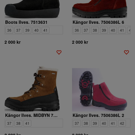
Boots Ilves. 7513631
Kängor Ilves. 7506386L 6
36
37
39
40
41
36
37
38
39
40
41
42
2 000 kr
2 000 kr
Kängor Ilves. MIDBYN 7513615 165
Kängor Ilves. 7506386L 2
37
38
41
37
38
39
40
41
42
2 000 kr
2 000 kr