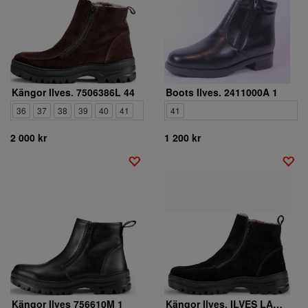
Kängor Ilves. 7506386L 44
Boots Ilves. 2411000A 1
36
37
38
39
40
41
41
2 000 kr
1 200 kr
Kängor Ilves 756610M 1
Kängor Ilves. ILVES LAMB ALPI