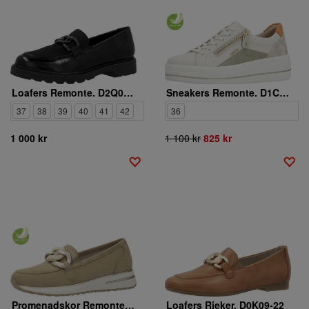
Loafers Remonte. D2Q01-02
Sneakers Remonte. D1C01-81
37
38
39
40
41
42
36
1 000 kr
1 100 kr
825 kr
Promenadskor Remonte. D1G11-62
Loafers Rieker. D0K09-22