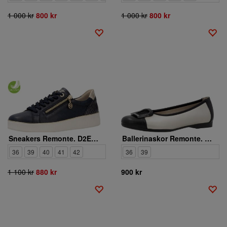
1 000 kr
800 kr
1 000 kr
800 kr
Sneakers Remonte. D2E00-14
Ballerinaskor Remonte. D0K12-90
36
39
40
41
42
36
39
1 100 kr
880 kr
900 kr