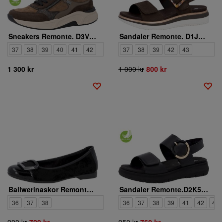
Sneakers Remonte. D3V00-25
Sandaler Remonte. D1J62-25
37
38
39
40
41
42
37
38
39
42
43
1 300 kr
1 000 kr
800 kr
Ballwerinaskor Remonte. D0K12-02
Sandaler Remonte.D2K50-00
36
37
38
36
37
38
39
41
42
43
900 kr
720 kr
950 kr
760 kr