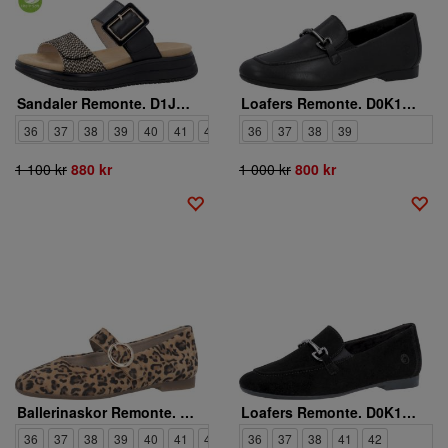
Sandaler Remonte. D1J61-03
Loafers Remonte. D0K13-00
36
37
38
39
40
41
42
43
36
37
38
39
1 100 kr
880 kr
1 000 kr
800 kr
Ballerinaskor Remonte. D0K14-90
Loafers Remonte. D0K13-02
36
37
38
39
40
41
42
36
37
38
41
42