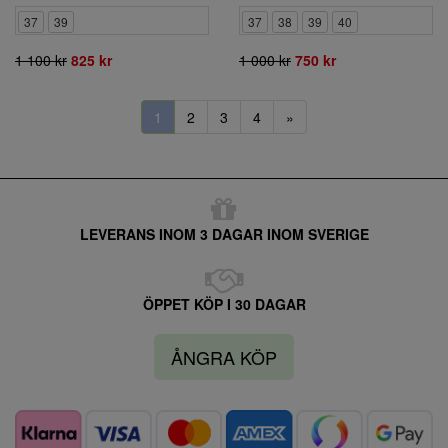
37
39
37
38
39
40
1 100 kr
825 kr
1 000 kr
750 kr
1
2
3
4
»
LEVERANS INOM 3 DAGAR INOM SVERIGE
ÖPPET KÖP I 30 DAGAR
ÅNGRA KÖP