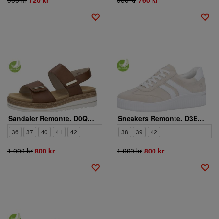
Sandaler Remonte. D0Q59-24
Sneakers Remonte. D3E00-60
36
37
40
41
42
38
39
42
1 000 kr
800 kr
1 000 kr
800 kr