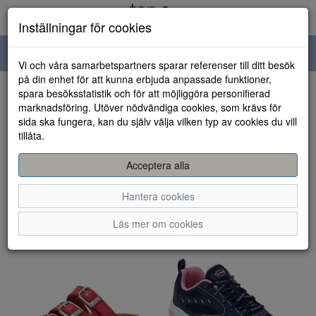
Inställningar för cookies
Toggle
Vi och våra samarbetspartners sparar referenser till ditt besök
navigation
på din enhet för att kunna erbjuda anpassade funktioner,
spara besöksstatistik och för att möjliggöra personifierad
Visa filter
marknadsföring. Utöver nödvändiga cookies, som krävs för
sida ska fungera, kan du själv välja vilken typ av cookies du vill
Scholl (20 artiklar)
tillåta.
Sortera efter:
Acceptera alla
Hantera cookies
Läs mer om cookies