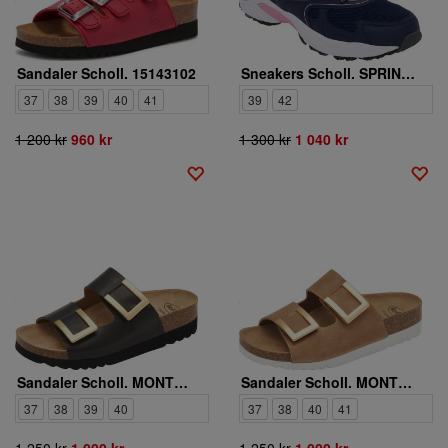
Sandaler Scholl. 15143102
Sneakers Scholl. SPRINTER SCORE
37
38
39
40
41
39
42
1 200 kr
960 kr
1 300 kr
1 040 kr
Sandaler Scholl. MONTEREY 2 STRAPS AD
Sandaler Scholl. MONTEREY 2 STRAPS AD
37
38
39
40
37
38
40
41
1 250 kr
1 000 kr
1 250 kr
1 000 kr