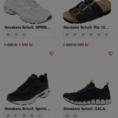
Sneakers Scholl. SPRINTER SCORE
Sandaler Scholl. Rio 15147600 6
38
39
42
36
37
38
39
40
41
1 300 kr
1 040 kr
1 200 kr
960 kr
Sneakers Scholl. Sprinter Wave
Sneakers Scholl. GALAXY JACQUARD 15147858 6
36
37
38
39
41
36
38