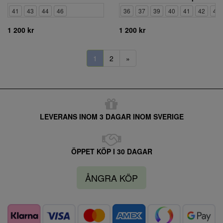
41
43
44
46
36
37
39
40
41
42
43
1 200 kr
1 200 kr
1
2
»
LEVERANS INOM 3 DAGAR INOM SVERIGE
ÖPPET KÖP I 30 DAGAR
ÅNGRA KÖP