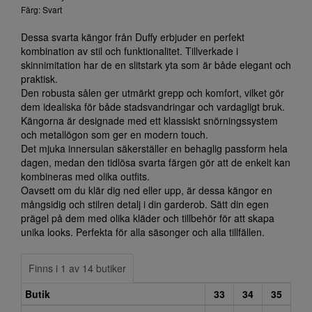
Färg: Svart
Dessa svarta kängor från Duffy erbjuder en perfekt
kombination av stil och funktionalitet. Tillverkade i
skinnimitation har de en slitstark yta som är både elegant och
praktisk.
Den robusta sålen ger utmärkt grepp och komfort, vilket gör
dem idealiska för både stadsvandringar och vardagligt bruk.
Kängorna är designade med ett klassiskt snörningssystem
och metallögon som ger en modern touch.
Det mjuka innersulan säkerställer en behaglig passform hela
dagen, medan den tidlösa svarta färgen gör att de enkelt kan
kombineras med olika outfits.
Oavsett om du klär dig ned eller upp, är dessa kängor en
mångsidig och stilren detalj i din garderob. Sätt din egen
prägel på dem med olika kläder och tillbehör för att skapa
unika looks. Perfekta för alla säsonger och alla tillfällen.
Finns i 1 av 14 butiker
Butik
33
34
35