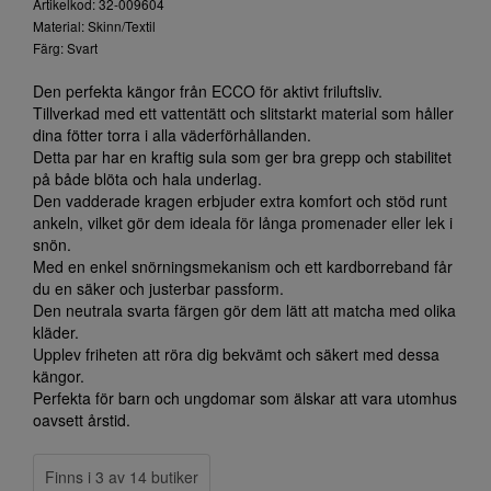
Artikelkod: 32-009604
Material: Skinn/Textil
Färg: Svart
Den perfekta kängor från ECCO för aktivt friluftsliv.
Tillverkad med ett vattentätt och slitstarkt material som håller
dina fötter torra i alla väderförhållanden.
Detta par har en kraftig sula som ger bra grepp och stabilitet
på både blöta och hala underlag.
Den vadderade kragen erbjuder extra komfort och stöd runt
ankeln, vilket gör dem ideala för långa promenader eller lek i
snön.
Med en enkel snörningsmekanism och ett kardborreband får
du en säker och justerbar passform.
Den neutrala svarta färgen gör dem lätt att matcha med olika
kläder.
Upplev friheten att röra dig bekvämt och säkert med dessa
kängor.
Perfekta för barn och ungdomar som älskar att vara utomhus
oavsett årstid.
Finns i 3 av 14 butiker