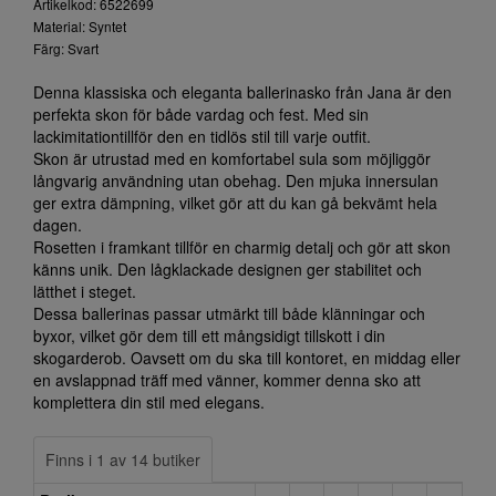
Artikelkod: 6522699
Material: Syntet
Färg: Svart
Denna klassiska och eleganta ballerinasko från Jana är den
perfekta skon för både vardag och fest. Med sin
lackimitationtillför den en tidlös stil till varje outfit.
Skon är utrustad med en komfortabel sula som möjliggör
långvarig användning utan obehag. Den mjuka innersulan
ger extra dämpning, vilket gör att du kan gå bekvämt hela
dagen.
Rosetten i framkant tillför en charmig detalj och gör att skon
känns unik. Den lågklackade designen ger stabilitet och
lätthet i steget.
Dessa ballerinas passar utmärkt till både klänningar och
byxor, vilket gör dem till ett mångsidigt tillskott i din
skogarderob. Oavsett om du ska till kontoret, en middag eller
en avslappnad träff med vänner, kommer denna sko att
komplettera din stil med elegans.
Finns i 1 av 14 butiker