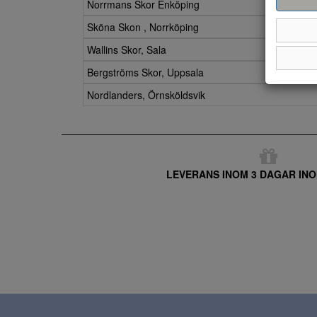
Norrmans Skor Enköping
Sköna Skon , Norrköping
Wallins Skor, Sala
Bergströms Skor, Uppsala
Nordlanders, Örnsköldsvik
LEVERANS INOM 3 DAGAR INO