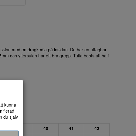
i skinn med en dragkedja på insidan. De har en uttagbar
5mm och yttersulan har ett bra grepp. Tuffa boots att ha i
att kunna
nifierad
n du själv
39
40
41
42