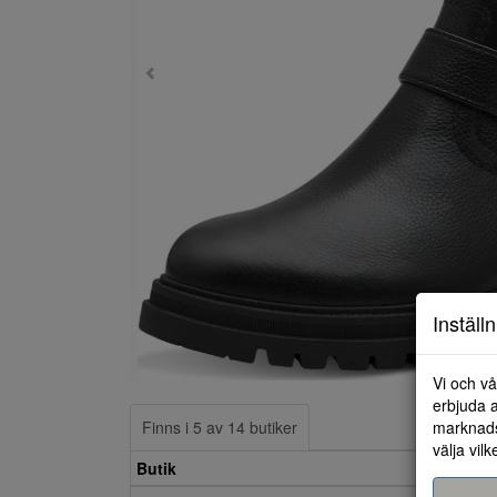
Inställ
Vi och vå
erbjuda a
marknads
Finns i 5 av 14 butiker
välja vilk
Butik