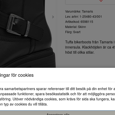
Varumärke: Tamaris
Lev. artnr: 1-25480-43/001
Artikelkod: 6598115
Material: Skinn
Färg: Svart
Tuffa bikerboots från Tamaris 
innersula. Klackhöjden är ca 4
höst till olika stilar.
ningar för cookies
ra samarbetspartners sparar referenser till ditt besök på din enhet för 
npassade funktioner, spara besöksstatistik och för att möjliggöra perso
föring. Utöver nödvändiga cookies, som krävs för sida ska fungera, ka
en typ av cookies du vill tillåta.
36
37
38
Acceptera alla