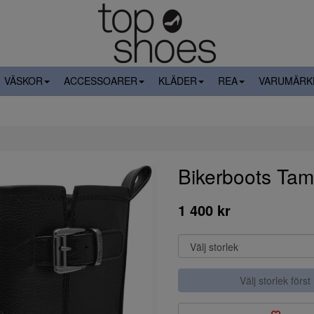
VÄSKOR
ACCESSOARER
KLÄDER
REA
VARUMÄRK
Bikerboots Tam
1 400 kr
Välj storlek först