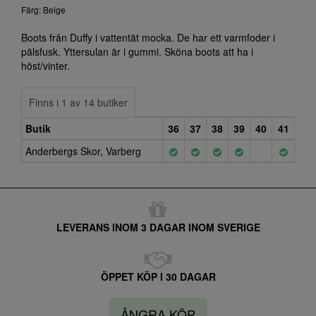
Färg: Beige
Boots från Duffy i vattentät mocka. De har ett varmfoder i
pälsfusk. Yttersulan är i gummi. Sköna boots att ha i
höst/vinter.
Finns i 1 av 14 butiker
Butik
36
37
38
39
40
41
Anderbergs Skor, Varberg
LEVERANS INOM 3 DAGAR INOM SVERIGE
ÖPPET KÖP I 30 DAGAR
ÅNGRA KÖP