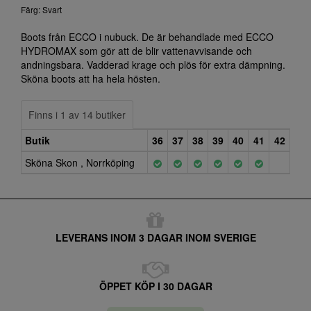
Färg: Svart
Boots från ECCO i nubuck. De är behandlade med ECCO
HYDROMAX som gör att de blir vattenavvisande och
andningsbara. Vadderad krage och plös för extra dämpning.
Sköna boots att ha hela hösten.
Finns i 1 av 14 butiker
Butik
36
37
38
39
40
41
42
Sköna Skon , Norrköping
LEVERANS INOM 3 DAGAR INOM SVERIGE
ÖPPET KÖP I 30 DAGAR