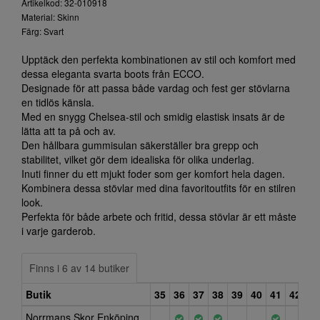
Artikelkod: 32-010918
Material: Skinn
Färg: Svart
Upptäck den perfekta kombinationen av stil och komfort med
dessa eleganta svarta boots från ECCO.
Designade för att passa både vardag och fest ger stövlarna
en tidlös känsla.
Med en snygg Chelsea-stil och smidig elastisk insats är de
lätta att ta på och av.
Den hållbara gummisulan säkerställer bra grepp och
stabilitet, vilket gör dem idealiska för olika underlag.
Inuti finner du ett mjukt foder som ger komfort hela dagen.
Kombinera dessa stövlar med dina favoritoutfits för en stilren
look.
Perfekta för både arbete och fritid, dessa stövlar är ett måste
i varje garderob.
Finns i 6 av 14 butiker
Butik
35
36
37
38
39
40
41
42
Norrmans Skor Enköping