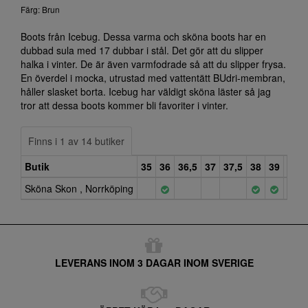
Färg: Brun
Boots från Icebug. Dessa varma och sköna boots har en
dubbad sula med 17 dubbar i stål. Det gör att du slipper
halka i vinter. De är även varmfodrade så att du slipper frysa.
En överdel i mocka, utrustad med vattentätt BUdri-membran,
håller slasket borta. Icebug har väldigt sköna läster så jag
tror att dessa boots kommer bli favoriter i vinter.
Finns i 1 av 14 butiker
Butik
35
36
36,5
37
37,5
38
39
40
Sköna Skon , Norrköping
LEVERANS INOM 3 DAGAR INOM SVERIGE