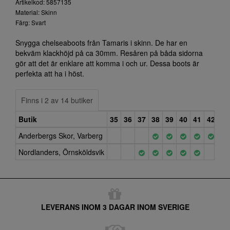
Artikelkod: 5857135
Material: Skinn
Färg: Svart
Snygga chelseaboots från Tamaris i skinn. De har en
bekväm klackhöjd på ca 30mm. Resåren på båda sidorna
gör att det är enklare att komma i och ur. Dessa boots är
perfekta att ha i höst.
Finns i 2 av 14 butiker
Butik
35
36
37
38
39
40
41
42
Anderbergs Skor, Varberg
Nordlanders, Örnsköldsvik
LEVERANS INOM 3 DAGAR INOM SVERIGE