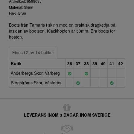
Artikelkod: 6598095
Material: Skinn
Färg: Brun
Boots från Tamaris i skinn med en praktisk dragkedja på
insidan av bootsen. Klackhöjden är 50mm. Bra boots för
hösten.
Finns i 2 av 14 butiker
Butik
36
37
38
39
40
41
42
Anderbergs Skor, Varberg
Bergströms Skor, Västerås
LEVERANS INOM 3 DAGAR INOM SVERIGE