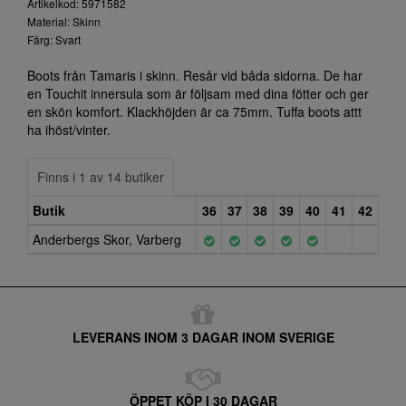
Artikelkod: 5971582
Material: Skinn
Färg: Svart
Boots från Tamaris i skinn. Resår vid båda sidorna. De har
en Touchit innersula som är följsam med dina fötter och ger
en skön komfort. Klackhöjden är ca 75mm. Tuffa boots attt
ha ihöst/vinter.
Finns i 1 av 14 butiker
Butik
36
37
38
39
40
41
42
Anderbergs Skor, Varberg
LEVERANS INOM 3 DAGAR INOM SVERIGE
ÖPPET KÖP I 30 DAGAR